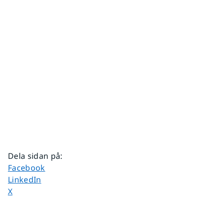
Dela sidan på
:
Dela sidan på
Facebook
Dela sidan på
LinkedIn
Dela sidan på
X