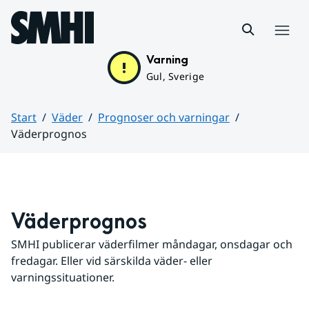
Hoppa till sidans innehåll
Meny
Varning
Gul, Sverige
Start
Väder
Prognoser och varningar
Väderprognos
Huvudinnehåll
Väderprognos
SMHI publicerar väderfilmer måndagar, onsdagar och 
fredagar. Eller vid särskilda väder- eller 
varningssituationer.