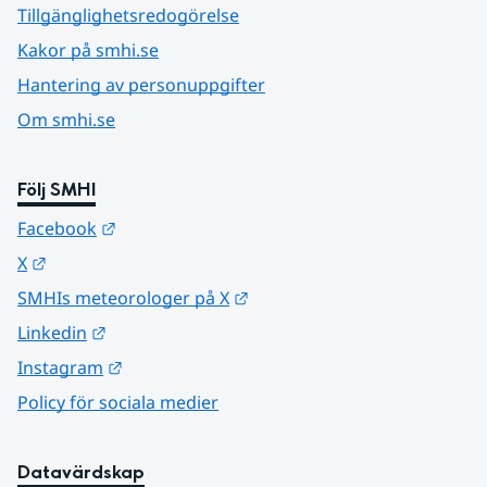
Tillgänglighetsredogörelse
Kakor på smhi.se
Hantering av personuppgifter
Om smhi.se
Följ SMHI
Länk till annan webbplats.
Facebook
Länk till annan webbplats.
X
Länk till annan webbplats.
SMHIs meteorologer på X
Länk till annan webbplats.
Linkedin
Länk till annan webbplats.
Instagram
Policy för sociala medier
Datavärdskap