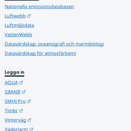
Nationella emissionsdatabasen
Länk till annan webbplats.
Luftwebb
Luftmiljödata
VattenWebb
Datavärdskap, oceanografi och marinbiologi
Datavärdskap för atmosfärkemi
Logga in
Länk till annan webbplats.
AQUA
Länk till annan webbplats.
SIMAIR
Länk till annan webbplats.
SMHI Pro
Länk till annan webbplats.
Timbr
Länk till annan webbplats.
Vinterväg
Länk till annan webbplats.
Väderlarm