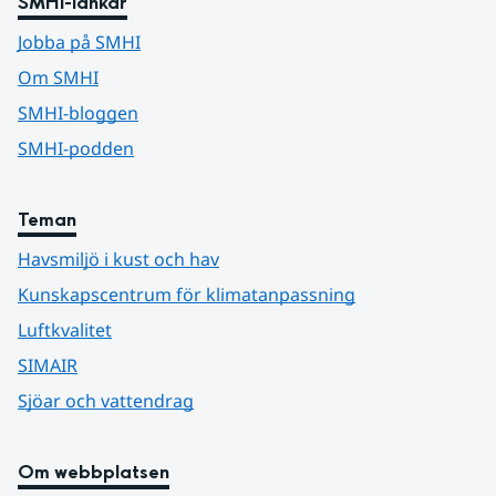
SMHI-länkar
Jobba på SMHI
Om SMHI
SMHI-bloggen
SMHI-podden
Teman
Havsmiljö i kust och hav
Kunskapscentrum för klimatanpassning
Luftkvalitet
SIMAIR
Sjöar och vattendrag
Om webbplatsen