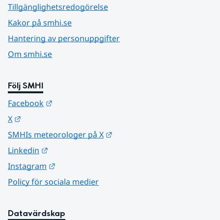
Tillgänglighetsredogörelse
Kakor på smhi.se
Hantering av personuppgifter
Om smhi.se
Följ SMHI
Länk till annan webbplats.
Facebook
Länk till annan webbplats.
X
Länk till annan webbplats.
SMHIs meteorologer på X
Länk till annan webbplats.
Linkedin
Länk till annan webbplats.
Instagram
Policy för sociala medier
Datavärdskap