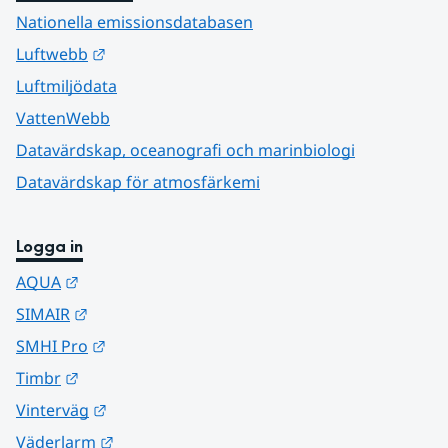
Nationella emissionsdatabasen
Länk till annan webbplats.
Luftwebb
Luftmiljödata
VattenWebb
Datavärdskap, oceanografi och marinbiologi
Datavärdskap för atmosfärkemi
Logga in
Länk till annan webbplats.
AQUA
Länk till annan webbplats.
SIMAIR
Länk till annan webbplats.
SMHI Pro
Länk till annan webbplats.
Timbr
Länk till annan webbplats.
Vinterväg
Länk till annan webbplats.
Väderlarm