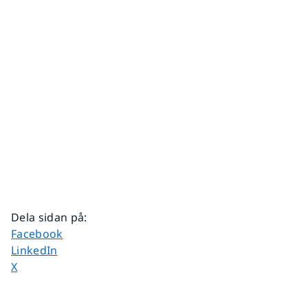
Dela sidan på
:
Dela sidan på
Facebook
Dela sidan på
LinkedIn
Dela sidan på
X