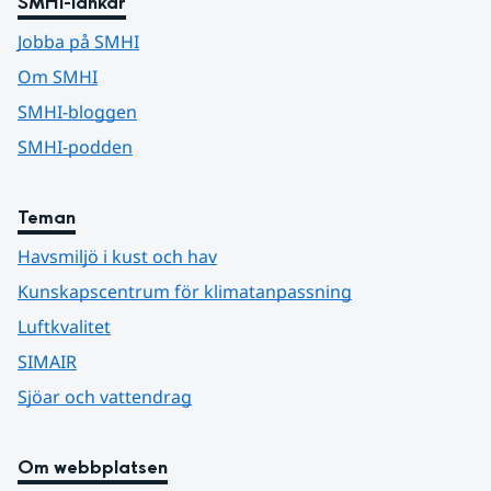
SMHI-länkar
Jobba på SMHI
Om SMHI
SMHI-bloggen
SMHI-podden
Teman
Havsmiljö i kust och hav
Kunskapscentrum för klimatanpassning
Luftkvalitet
SIMAIR
Sjöar och vattendrag
Om webbplatsen