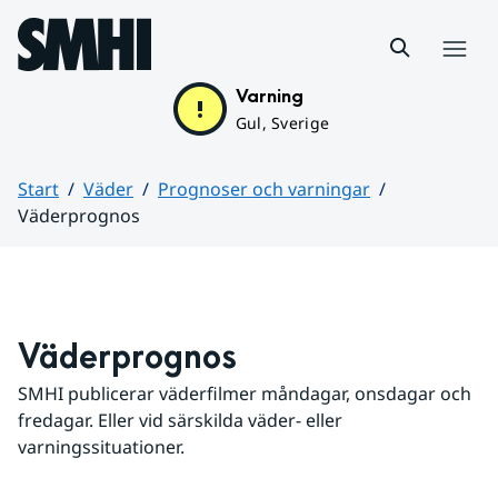
Hoppa till sidans innehåll
Meny
Varning
Gul, Sverige
Start
Väder
Prognoser och varningar
Väderprognos
Huvudinnehåll
Väderprognos
SMHI publicerar väderfilmer måndagar, onsdagar och 
fredagar. Eller vid särskilda väder- eller 
varningssituationer.