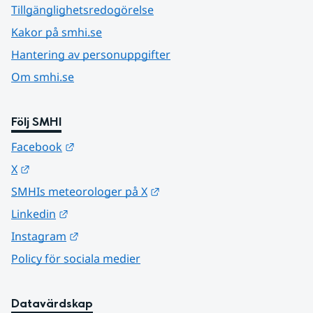
Tillgänglighetsredogörelse
Kakor på smhi.se
Hantering av personuppgifter
Om smhi.se
Följ SMHI
Länk till annan webbplats.
Facebook
Länk till annan webbplats.
X
Länk till annan webbplats.
SMHIs meteorologer på X
Länk till annan webbplats.
Linkedin
Länk till annan webbplats.
Instagram
Policy för sociala medier
Datavärdskap