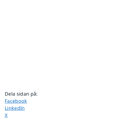
Dela sidan på
:
Dela sidan på
Facebook
Dela sidan på
LinkedIn
Dela sidan på
X