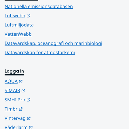
Nationella emissionsdatabasen
Länk till annan webbplats.
Luftwebb
Luftmiljödata
VattenWebb
Datavärdskap, oceanografi och marinbiologi
Datavärdskap för atmosfärkemi
Logga in
Länk till annan webbplats.
AQUA
Länk till annan webbplats.
SIMAIR
Länk till annan webbplats.
SMHI Pro
Länk till annan webbplats.
Timbr
Länk till annan webbplats.
Vinterväg
Länk till annan webbplats.
Väderlarm