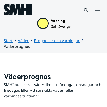
Hoppa till sidans innehåll
Meny
Varning
Gul, Sverige
Start
Väder
Prognoser och varningar
Väderprognos
Huvudinnehåll
Väderprognos
SMHI publicerar väderfilmer måndagar, onsdagar och 
fredagar. Eller vid särskilda väder- eller 
varningssituationer.