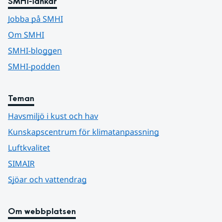
SMHI-länkar
Jobba på SMHI
Om SMHI
SMHI-bloggen
SMHI-podden
Teman
Havsmiljö i kust och hav
Kunskapscentrum för klimatanpassning
Luftkvalitet
SIMAIR
Sjöar och vattendrag
Om webbplatsen