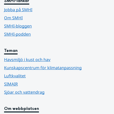
SMHI-länkar
Jobba på SMHI
Om SMHI
SMHI-bloggen
SMHI-podden
Teman
Havsmiljö i kust och hav
Kunskapscentrum för klimatanpassning
Luftkvalitet
SIMAIR
Sjöar och vattendrag
Om webbplatsen