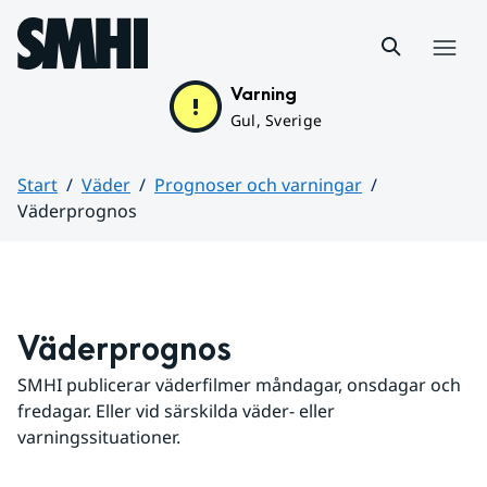
Hoppa till sidans innehåll
Meny
Varning
Gul, Sverige
Start
Väder
Prognoser och varningar
Väderprognos
Huvudinnehåll
Väderprognos
SMHI publicerar väderfilmer måndagar, onsdagar och 
fredagar. Eller vid särskilda väder- eller 
varningssituationer.