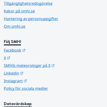
Tillgänglighetsredogörelse
Kakor på smhi.se
Hantering av personuppgifter
Om smhi.se
Följ SMHI
Länk till annan webbplats.
Facebook
Länk till annan webbplats.
X
Länk till annan webbplats.
SMHIs meteorologer på X
Länk till annan webbplats.
Linkedin
Länk till annan webbplats.
Instagram
Policy för sociala medier
Datavärdskap