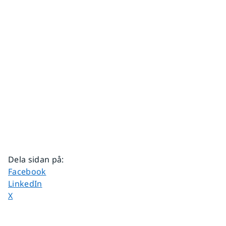
Dela sidan på
:
Dela sidan på
Facebook
Dela sidan på
LinkedIn
Dela sidan på
X