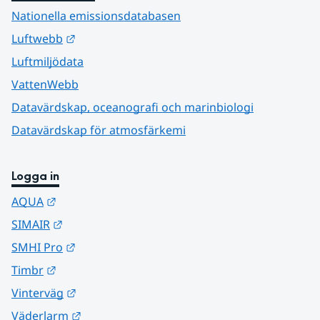
Nationella emissionsdatabasen
Länk till annan webbplats.
Luftwebb
Luftmiljödata
VattenWebb
Datavärdskap, oceanografi och marinbiologi
Datavärdskap för atmosfärkemi
Logga in
Länk till annan webbplats.
AQUA
Länk till annan webbplats.
SIMAIR
Länk till annan webbplats.
SMHI Pro
Länk till annan webbplats.
Timbr
Länk till annan webbplats.
Vinterväg
Länk till annan webbplats.
Väderlarm