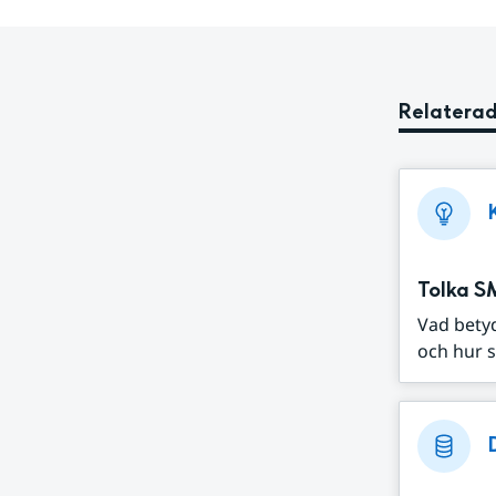
Relaterad
Tolka S
Vad bety
och hur s