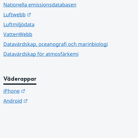
Nationella emissionsdatabasen
Länk till annan webbplats.
Luftwebb
Luftmiljödata
VattenWebb
Datavärdskap, oceanografi och marinbiologi
Datavärdskap för atmosfärkemi
Väderappar
Länk till annan webbplats.
iPhone
Länk till annan webbplats.
Android