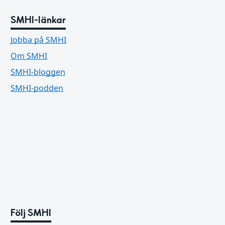
SMHI-länkar
Jobba på SMHI
Om SMHI
SMHI-bloggen
SMHI-podden
Följ SMHI