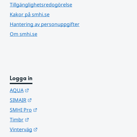
Tillgänglighetsredogörelse
Kakor på smhi.se
Hantering av personuppgifter
Om smhi.se
Logga in
Länk till annan webbplats.
AQUA
Länk till annan webbplats.
SIMAIR
Länk till annan webbplats.
SMHI Pro
Länk till annan webbplats.
Timbr
Länk till annan webbplats.
Vinterväg