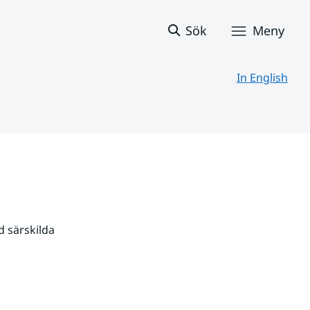
Sök
Meny
In English
 särskilda 