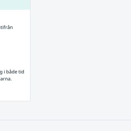
tifrån 
i både tid 
rarna.