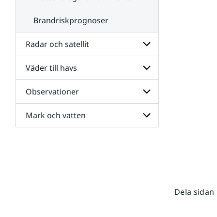
Brandriskprognoser
Radar och satellit
Väder till havs
Undersidor
för
Radar
Observationer
Undersidor
och
för
satellit
Väder
Mark och vatten
Undersidor
till
för
havs
Observationer
Undersidor
för
Mark
och
vatten
Dela sidan