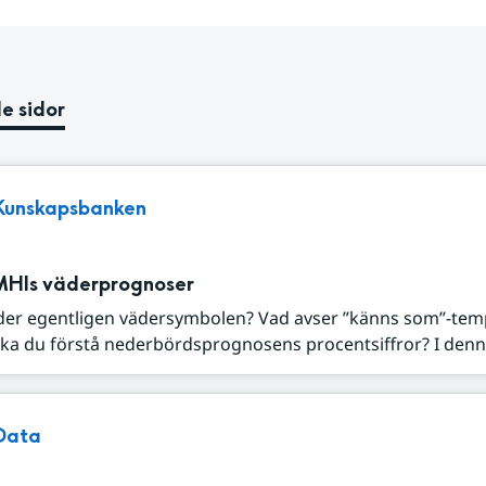
e sidor
Kunskapsbanken
MHIs väderprognoser
der egentligen vädersymbolen? Vad avser ”känns som”-tem
ka du förstå nederbördsprognosens procentsiffror? I denna
Data