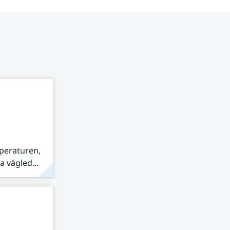
peraturen,
 vägled...