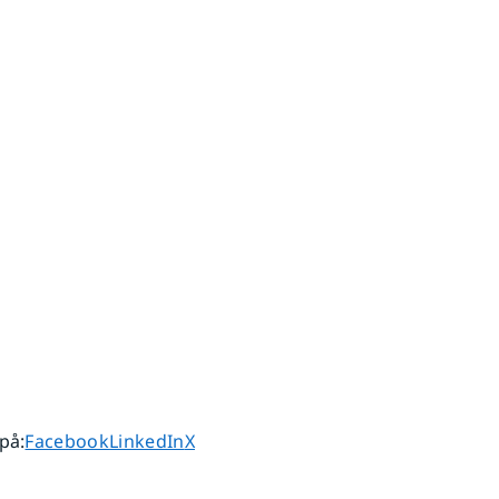
Dela sidan på
Dela sidan på
Dela sidan på
 på
:
Facebook
LinkedIn
X