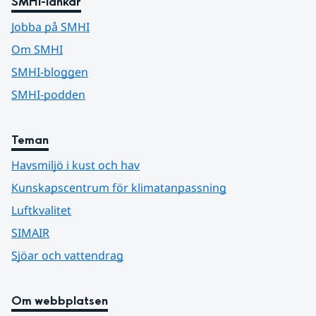
SMHI-länkar
Jobba på SMHI
Om SMHI
SMHI-bloggen
SMHI-podden
Teman
Havsmiljö i kust och hav
Kunskapscentrum för klimatanpassning
Luftkvalitet
SIMAIR
Sjöar och vattendrag
Om webbplatsen