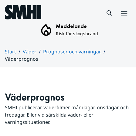
Hoppa till sidans innehåll
Meny
Meddelande
Risk för skogsbrand
Start
Väder
Prognoser och varningar
Väderprognos
Huvudinnehåll
Väderprognos
SMHI publicerar väderfilmer måndagar, onsdagar och 
fredagar. Eller vid särskilda väder- eller 
varningssituationer.