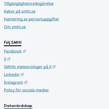
Tillgänglighetsredogörelse
Kakor på smhi.se
Hantering av personuppgifter
Om smhi.se
Följ SMHI
Länk till annan webbplats.
Facebook
Länk till annan webbplats.
X
Länk till annan webbplats.
SMHIs meteorologer på X
Länk till annan webbplats.
Linkedin
Länk till annan webbplats.
Instagram
Policy för sociala medier
Datavärdskap