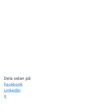
Dela sidan på
:
Dela sidan på
Facebook
Dela sidan på
LinkedIn
Dela sidan på
X