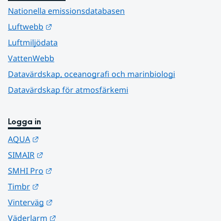
Nationella emissionsdatabasen
Länk till annan webbplats.
Luftwebb
Luftmiljödata
VattenWebb
Datavärdskap, oceanografi och marinbiologi
Datavärdskap för atmosfärkemi
Logga in
Länk till annan webbplats.
AQUA
Länk till annan webbplats.
SIMAIR
Länk till annan webbplats.
SMHI Pro
Länk till annan webbplats.
Timbr
Länk till annan webbplats.
Vinterväg
Länk till annan webbplats.
Väderlarm