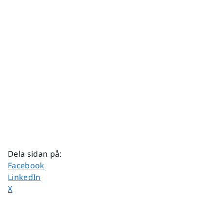
Dela sidan på
:
Dela sidan på
Facebook
Dela sidan på
LinkedIn
Dela sidan på
X