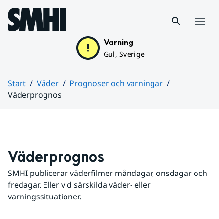
Hoppa till sidans innehåll
Meny
Varning
Gul, Sverige
Start
Väder
Prognoser och varningar
Väderprognos
Huvudinnehåll
Väderprognos
SMHI publicerar väderfilmer måndagar, onsdagar och 
fredagar. Eller vid särskilda väder- eller 
varningssituationer.