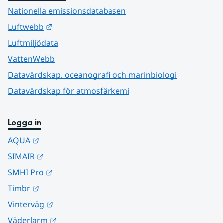
Nationella emissionsdatabasen
Länk till annan webbplats.
Luftwebb
Luftmiljödata
VattenWebb
Datavärdskap, oceanografi och marinbiologi
Datavärdskap för atmosfärkemi
Logga in
Länk till annan webbplats.
AQUA
Länk till annan webbplats.
SIMAIR
Länk till annan webbplats.
SMHI Pro
Länk till annan webbplats.
Timbr
Länk till annan webbplats.
Vinterväg
Länk till annan webbplats.
Väderlarm