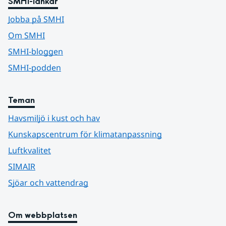
SMHI-länkar
Jobba på SMHI
Om SMHI
SMHI-bloggen
SMHI-podden
Teman
Havsmiljö i kust och hav
Kunskapscentrum för klimatanpassning
Luftkvalitet
SIMAIR
Sjöar och vattendrag
Om webbplatsen