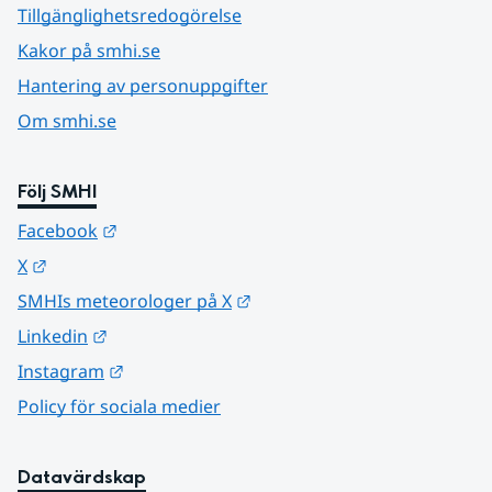
Tillgänglighetsredogörelse
Kakor på smhi.se
Hantering av personuppgifter
Om smhi.se
Följ SMHI
Länk till annan webbplats.
Facebook
Länk till annan webbplats.
X
Länk till annan webbplats.
SMHIs meteorologer på X
Länk till annan webbplats.
Linkedin
Länk till annan webbplats.
Instagram
Policy för sociala medier
Datavärdskap