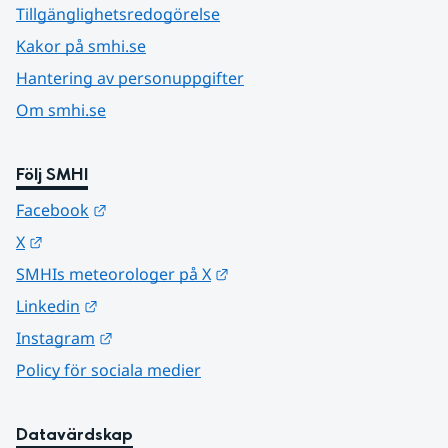
Tillgänglighetsredogörelse
Kakor på smhi.se
Hantering av personuppgifter
Om smhi.se
Följ SMHI
Länk till annan webbplats.
Facebook
Länk till annan webbplats.
X
Länk till annan webbplats.
SMHIs meteorologer på X
Länk till annan webbplats.
Linkedin
Länk till annan webbplats.
Instagram
Policy för sociala medier
Datavärdskap