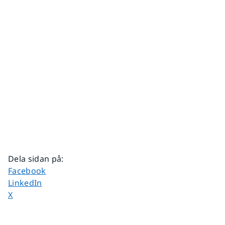
Dela sidan på
:
Dela sidan på
Facebook
Dela sidan på
LinkedIn
Dela sidan på
X