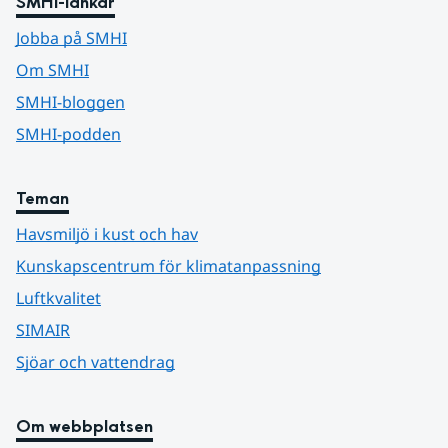
SMHI-länkar
Jobba på SMHI
Om SMHI
SMHI-bloggen
SMHI-podden
Teman
Havsmiljö i kust och hav
Kunskapscentrum för klimatanpassning
Luftkvalitet
SIMAIR
Sjöar och vattendrag
Om webbplatsen