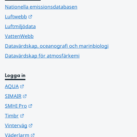
Nationella emissionsdatabasen
Länk till annan webbplats.
Luftwebb
Luftmiljödata
VattenWebb
Datavärdskap, oceanografi och marinbiologi
Datavärdskap för atmosfärkemi
Logga in
Länk till annan webbplats.
AQUA
Länk till annan webbplats.
SIMAIR
Länk till annan webbplats.
SMHI Pro
Länk till annan webbplats.
Timbr
Länk till annan webbplats.
Vinterväg
Länk till annan webbplats.
Väderlarm