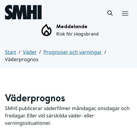
Hoppa till sidans innehåll
Meny
Meddelande
Risk för skogsbrand
Start
Väder
Prognoser och varningar
Väderprognos
Huvudinnehåll
Väderprognos
SMHI publicerar väderfilmer måndagar, onsdagar och 
fredagar. Eller vid särskilda väder- eller 
varningssituationer.