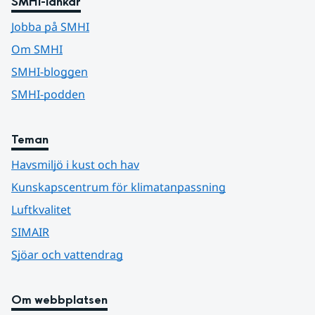
SMHI-länkar
Jobba på SMHI
Om SMHI
SMHI-bloggen
SMHI-podden
Teman
Havsmiljö i kust och hav
Kunskapscentrum för klimatanpassning
Luftkvalitet
SIMAIR
Sjöar och vattendrag
Om webbplatsen