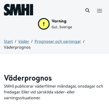
Hoppa till sidans innehåll
Meny
Varning
Gul, Sverige
Start
Väder
Prognoser och varningar
Väderprognos
Huvudinnehåll
Väderprognos
SMHI publicerar väderfilmer måndagar, onsdagar och 
fredagar. Eller vid särskilda väder- eller 
varningssituationer.