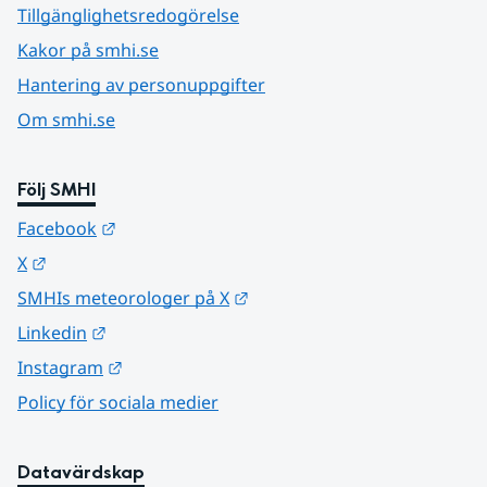
Tillgänglighetsredogörelse
Kakor på smhi.se
Hantering av personuppgifter
Om smhi.se
Följ SMHI
Länk till annan webbplats.
Facebook
Länk till annan webbplats.
X
Länk till annan webbplats.
SMHIs meteorologer på X
Länk till annan webbplats.
Linkedin
Länk till annan webbplats.
Instagram
Policy för sociala medier
Datavärdskap