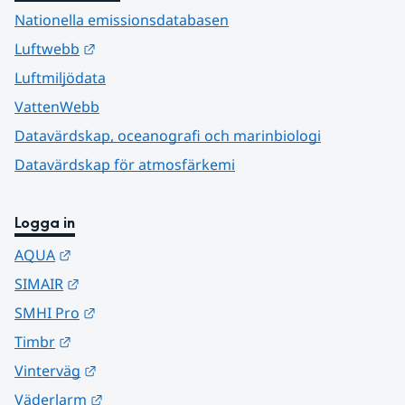
Nationella emissionsdatabasen
Länk till annan webbplats.
Luftwebb
Luftmiljödata
VattenWebb
Datavärdskap, oceanografi och marinbiologi
Datavärdskap för atmosfärkemi
Logga in
Länk till annan webbplats.
AQUA
Länk till annan webbplats.
SIMAIR
Länk till annan webbplats.
SMHI Pro
Länk till annan webbplats.
Timbr
Länk till annan webbplats.
Vinterväg
Länk till annan webbplats.
Väderlarm