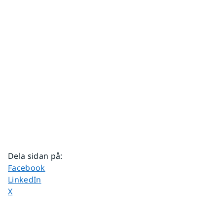
Dela sidan på
:
Dela sidan på
Facebook
Dela sidan på
LinkedIn
Dela sidan på
X