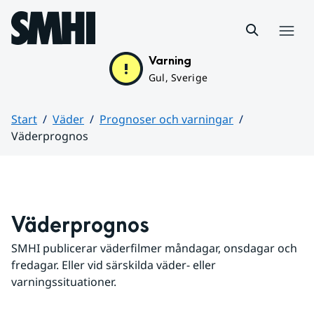
Hoppa till sidans innehåll
Meny
Varning
Gul, Sverige
Start
Väder
Prognoser och varningar
Väderprognos
Huvudinnehåll
Väderprognos
SMHI publicerar väderfilmer måndagar, onsdagar och 
fredagar. Eller vid särskilda väder- eller 
varningssituationer.