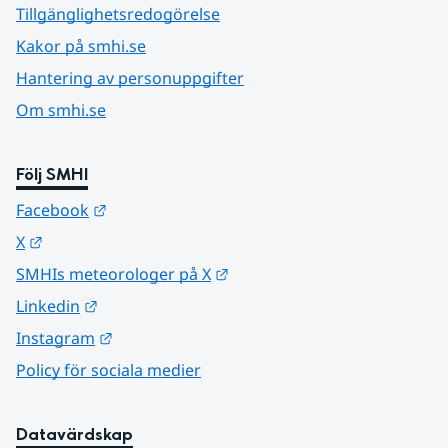
Tillgänglighetsredogörelse
Kakor på smhi.se
Hantering av personuppgifter
Om smhi.se
Följ SMHI
Länk till annan webbplats.
Facebook
Länk till annan webbplats.
X
Länk till annan webbplats.
SMHIs meteorologer på X
Länk till annan webbplats.
Linkedin
Länk till annan webbplats.
Instagram
Policy för sociala medier
Datavärdskap