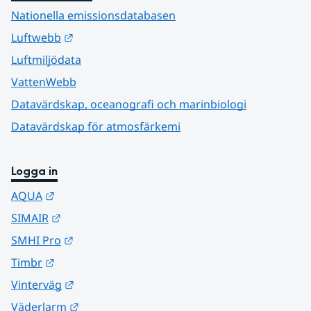
Nationella emissionsdatabasen
Länk till annan webbplats.
Luftwebb
Luftmiljödata
VattenWebb
Datavärdskap, oceanografi och marinbiologi
Datavärdskap för atmosfärkemi
Logga in
Länk till annan webbplats.
AQUA
Länk till annan webbplats.
SIMAIR
Länk till annan webbplats.
SMHI Pro
Länk till annan webbplats.
Timbr
Länk till annan webbplats.
Vinterväg
Länk till annan webbplats.
Väderlarm