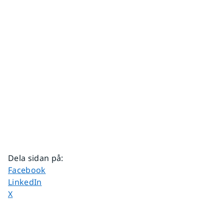
Dela sidan på
:
Dela sidan på
Facebook
Dela sidan på
LinkedIn
Dela sidan på
X