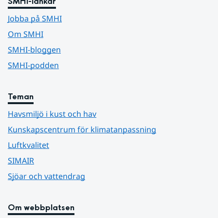
SMHI-länkar
Jobba på SMHI
Om SMHI
SMHI-bloggen
SMHI-podden
Teman
Havsmiljö i kust och hav
Kunskapscentrum för klimatanpassning
Luftkvalitet
SIMAIR
Sjöar och vattendrag
Om webbplatsen