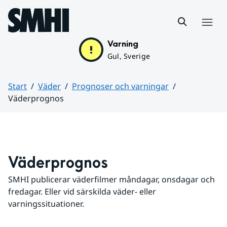
Hoppa till sidans innehåll
Meny
Varning
Gul, Sverige
Start
Väder
Prognoser och varningar
Väderprognos
Huvudinnehåll
Väderprognos
SMHI publicerar väderfilmer måndagar, onsdagar och 
fredagar. Eller vid särskilda väder- eller 
varningssituationer.