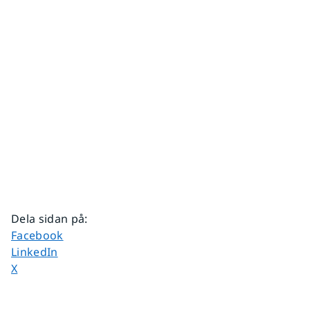
Dela sidan på
:
Dela sidan på
Facebook
Dela sidan på
LinkedIn
Dela sidan på
X