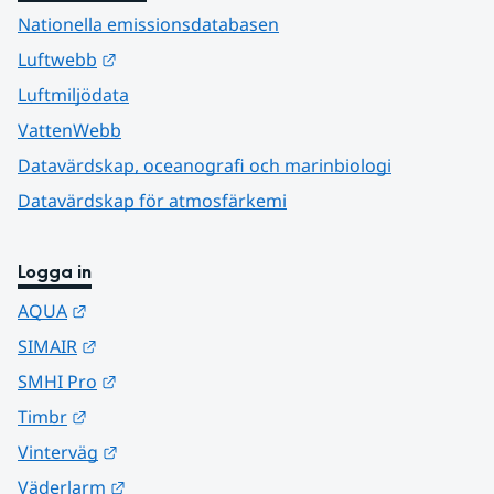
Nationella emissionsdatabasen
Länk till annan webbplats.
Luftwebb
Luftmiljödata
VattenWebb
Datavärdskap, oceanografi och marinbiologi
Datavärdskap för atmosfärkemi
Logga in
Länk till annan webbplats.
AQUA
Länk till annan webbplats.
SIMAIR
Länk till annan webbplats.
SMHI Pro
Länk till annan webbplats.
Timbr
Länk till annan webbplats.
Vinterväg
Länk till annan webbplats.
Väderlarm