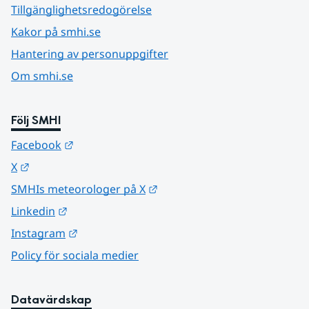
Tillgänglighetsredogörelse
Kakor på smhi.se
Hantering av personuppgifter
Om smhi.se
Följ SMHI
Länk till annan webbplats.
Facebook
Länk till annan webbplats.
X
Länk till annan webbplats.
SMHIs meteorologer på X
Länk till annan webbplats.
Linkedin
Länk till annan webbplats.
Instagram
Policy för sociala medier
Datavärdskap