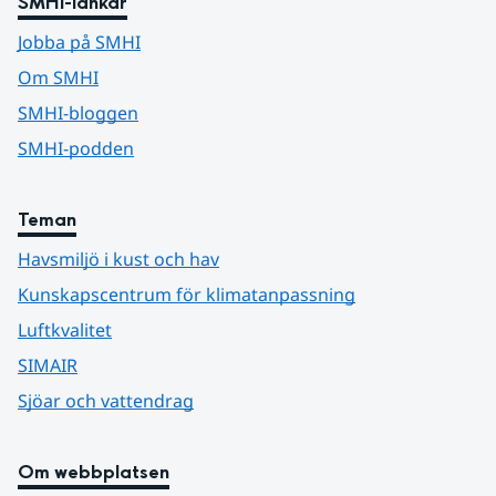
SMHI-länkar
Jobba på SMHI
Om SMHI
SMHI-bloggen
SMHI-podden
Teman
Havsmiljö i kust och hav
Kunskapscentrum för klimatanpassning
Luftkvalitet
SIMAIR
Sjöar och vattendrag
Om webbplatsen