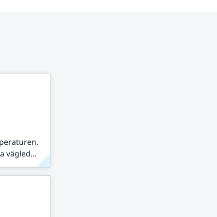
peraturen,
 vägled...