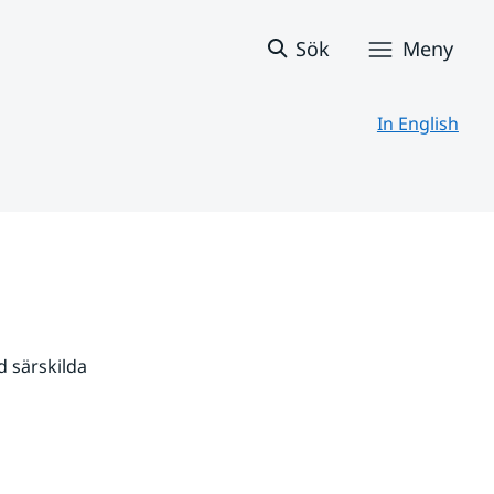
Sök
Meny
In English
 särskilda 