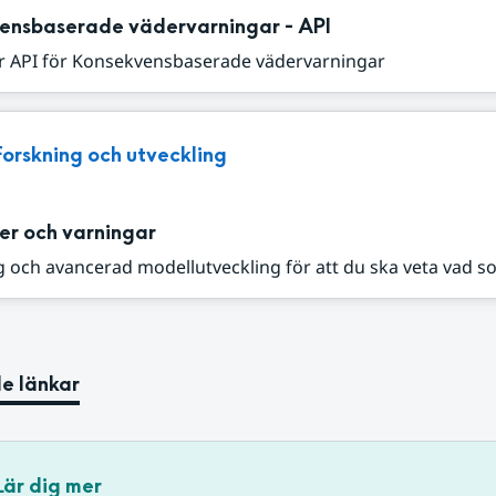
ensbaserade vädervarningar - API
r API för Konsekvensbaserade vädervarningar
Forskning och utveckling
er och varningar
 och avancerad modellutveckling för att du ska veta vad s
e länkar
Lär dig mer