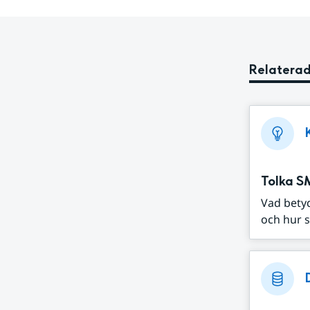
Relaterad
Tolka S
Vad bety
och hur s