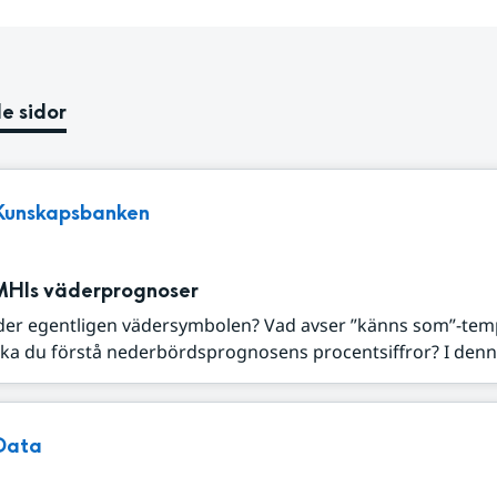
e sidor
Kunskapsbanken
MHIs väderprognoser
der egentligen vädersymbolen? Vad avser ”känns som”-tem
ka du förstå nederbördsprognosens procentsiffror? I denna
Data