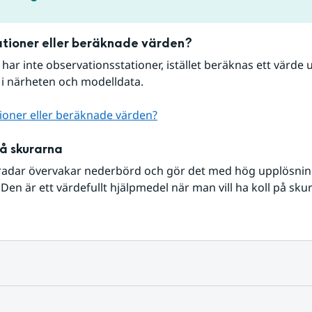
tioner eller beräknade värden?
r har inte observationsstationer, istället beräknas ett värde u
 i närheten och modelldata.
ioner eller beräknade värden?
på skurarna
radar övervakar nederbörd och gör det med hög upplösning 
Den är ett värdefullt hjälpmedel när man vill ha koll på sku