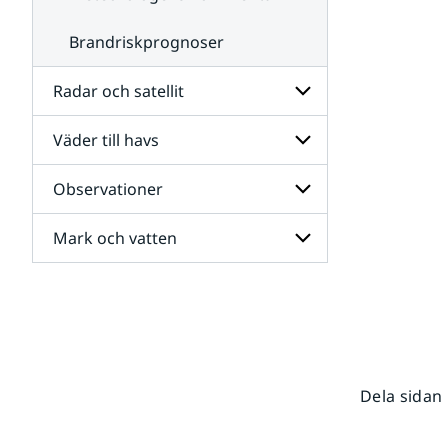
Brandriskprognoser
Radar och satellit
Väder till havs
Undersidor
för
Radar
Observationer
Undersidor
och
för
satellit
Väder
Mark och vatten
Undersidor
till
för
havs
Observationer
Undersidor
för
Mark
och
vatten
Dela sidan