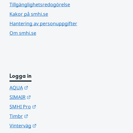
Tillgänglighetsredogörelse
Kakor på smhi.se
Hantering av personuppgifter
Om smhi.se
Logga in
Länk till annan webbplats.
AQUA
Länk till annan webbplats.
SIMAIR
Länk till annan webbplats.
SMHI Pro
Länk till annan webbplats.
Timbr
Länk till annan webbplats.
Vinterväg