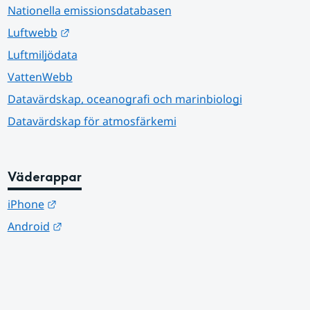
Nationella emissionsdatabasen
Länk till annan webbplats.
Luftwebb
Luftmiljödata
VattenWebb
Datavärdskap, oceanografi och marinbiologi
Datavärdskap för atmosfärkemi
Väderappar
Länk till annan webbplats.
iPhone
Länk till annan webbplats.
Android