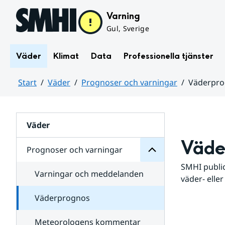
Hoppa till sidans innehåll
Varning
Gul, Sverige
Väder
Klimat
Data
Professionella tjänster
Start
Väder
Prognoser och varningar
Väderpr
varningar
och
Huvudinnehåll
Prognoser
för
Undersidor
Väder
Väde
Prognoser och varningar
SMHI public
Varningar och meddelanden
väder- eller
Väderprognos
Meteorologens kommentar