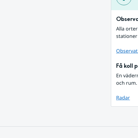
Observa
Alla orte
stationer
Observat
Få koll 
En väder
och rum. 
Radar