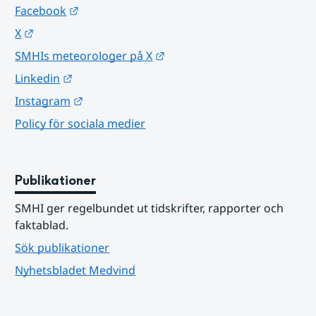
Länk till annan webbplats.
Facebook
Länk till annan webbplats.
X
Länk till annan webbplats.
SMHIs meteorologer på X
Länk till annan webbplats.
Linkedin
Länk till annan webbplats.
Instagram
Policy för sociala medier
Publikationer
SMHI ger regelbundet ut tidskrifter, rapporter och 
faktablad.
Sök publikationer
Nyhetsbladet Medvind