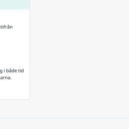
tifrån 
i både tid 
rarna.