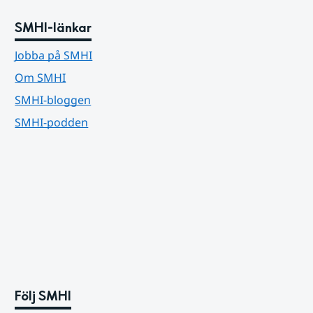
SMHI-länkar
Jobba på SMHI
Om SMHI
SMHI-bloggen
SMHI-podden
Följ SMHI