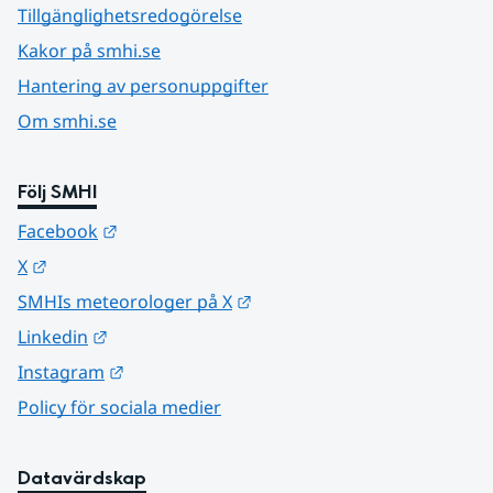
Tillgänglighetsredogörelse
Kakor på smhi.se
Hantering av personuppgifter
Om smhi.se
Följ SMHI
Länk till annan webbplats.
Facebook
Länk till annan webbplats.
X
Länk till annan webbplats.
SMHIs meteorologer på X
Länk till annan webbplats.
Linkedin
Länk till annan webbplats.
Instagram
Policy för sociala medier
Datavärdskap