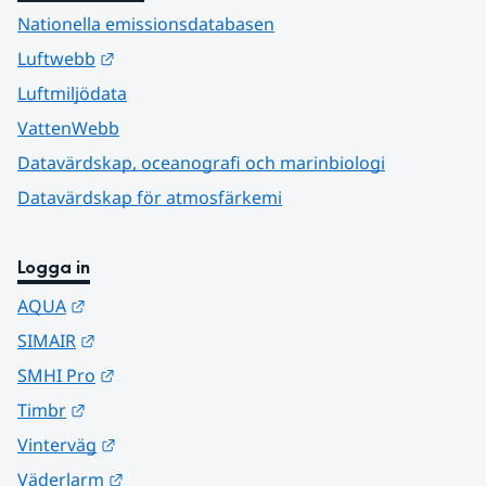
Nationella emissionsdatabasen
Länk till annan webbplats.
Luftwebb
Luftmiljödata
VattenWebb
Datavärdskap, oceanografi och marinbiologi
Datavärdskap för atmosfärkemi
Logga in
Länk till annan webbplats.
AQUA
Länk till annan webbplats.
SIMAIR
Länk till annan webbplats.
SMHI Pro
Länk till annan webbplats.
Timbr
Länk till annan webbplats.
Vinterväg
Länk till annan webbplats.
Väderlarm