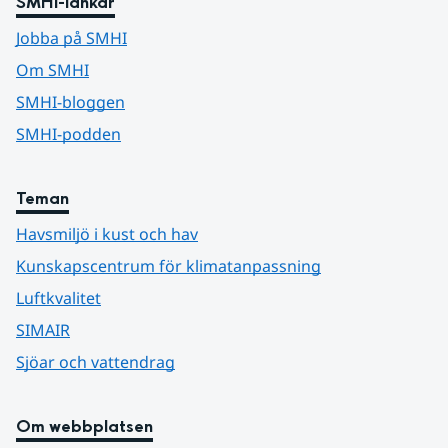
SMHI-länkar
Jobba på SMHI
Om SMHI
SMHI-bloggen
SMHI-podden
Teman
Havsmiljö i kust och hav
Kunskapscentrum för klimatanpassning
Luftkvalitet
SIMAIR
Sjöar och vattendrag
Om webbplatsen