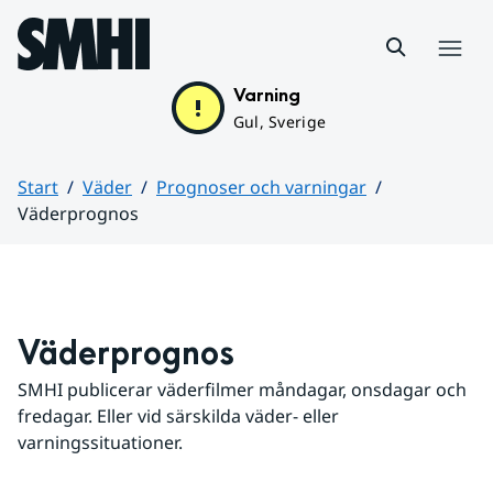
Hoppa till sidans innehåll
Meny
Varning
Gul, Sverige
Start
Väder
Prognoser och varningar
Väderprognos
Huvudinnehåll
Väderprognos
SMHI publicerar väderfilmer måndagar, onsdagar och 
fredagar. Eller vid särskilda väder- eller 
varningssituationer.