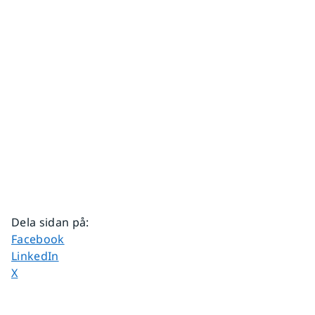
Dela sidan på
:
Dela sidan på
Facebook
Dela sidan på
LinkedIn
Dela sidan på
X