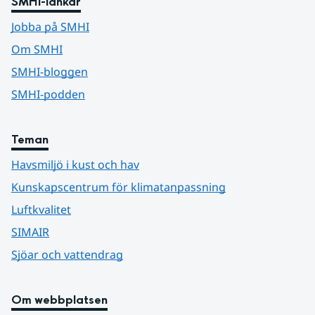
SMHI-länkar
Jobba på SMHI
Om SMHI
SMHI-bloggen
SMHI-podden
Teman
Havsmiljö i kust och hav
Kunskapscentrum för klimatanpassning
Luftkvalitet
SIMAIR
Sjöar och vattendrag
Om webbplatsen