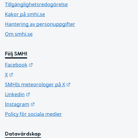
Tillgänglighetsredogörelse
Kakor på smhi.se
Hantering av personuppgifter
Om smhi.se
Följ SMHI
Länk till annan webbplats.
Facebook
Länk till annan webbplats.
X
Länk till annan webbplats.
SMHIs meteorologer på X
Länk till annan webbplats.
Linkedin
Länk till annan webbplats.
Instagram
Policy för sociala medier
Datavärdskap