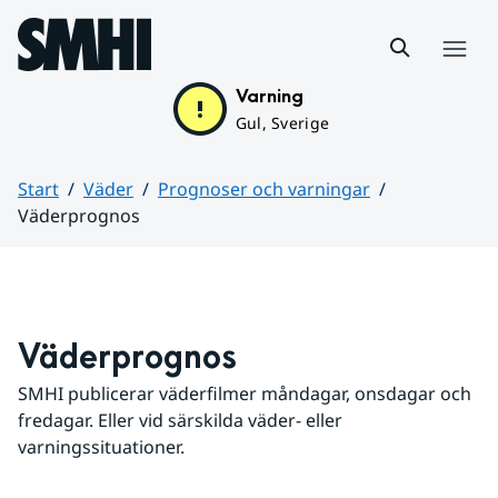
Hoppa till sidans innehåll
Meny
Varning
Gul, Sverige
Start
Väder
Prognoser och varningar
Väderprognos
Huvudinnehåll
Väderprognos
SMHI publicerar väderfilmer måndagar, onsdagar och 
fredagar. Eller vid särskilda väder- eller 
varningssituationer.