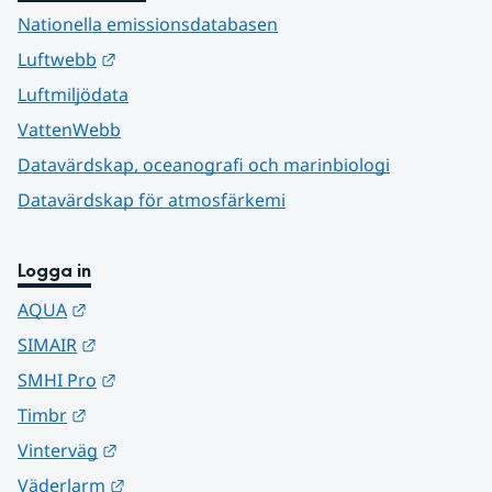
Nationella emissionsdatabasen
Länk till annan webbplats.
Luftwebb
Luftmiljödata
VattenWebb
Datavärdskap, oceanografi och marinbiologi
Datavärdskap för atmosfärkemi
Logga in
Länk till annan webbplats.
AQUA
Länk till annan webbplats.
SIMAIR
Länk till annan webbplats.
SMHI Pro
Länk till annan webbplats.
Timbr
Länk till annan webbplats.
Vinterväg
Länk till annan webbplats.
Väderlarm