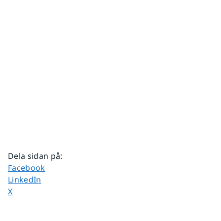
Dela sidan på
:
Dela sidan på
Facebook
Dela sidan på
LinkedIn
Dela sidan på
X