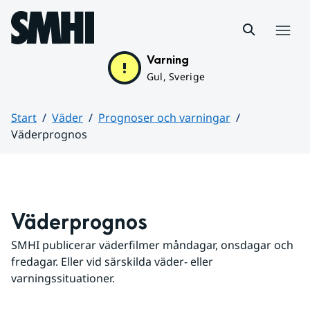
Hoppa till sidans innehåll
Meny
Varning
Gul, Sverige
Start
Väder
Prognoser och varningar
Väderprognos
Huvudinnehåll
Väderprognos
SMHI publicerar väderfilmer måndagar, onsdagar och 
fredagar. Eller vid särskilda väder- eller 
varningssituationer.