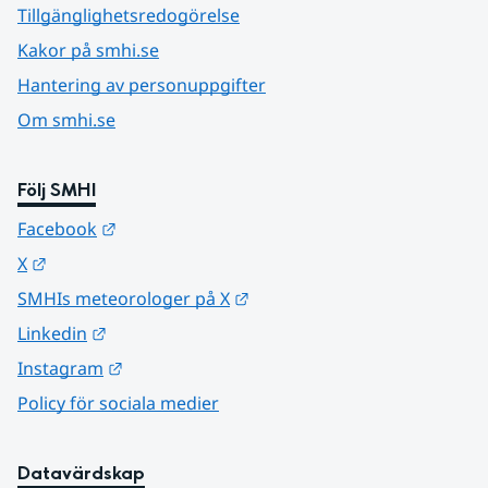
Tillgänglighetsredogörelse
Kakor på smhi.se
Hantering av personuppgifter
Om smhi.se
Följ SMHI
Länk till annan webbplats.
Facebook
Länk till annan webbplats.
X
Länk till annan webbplats.
SMHIs meteorologer på X
Länk till annan webbplats.
Linkedin
Länk till annan webbplats.
Instagram
Policy för sociala medier
Datavärdskap