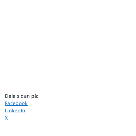
Dela sidan på
:
Dela sidan på
Facebook
Dela sidan på
LinkedIn
Dela sidan på
X