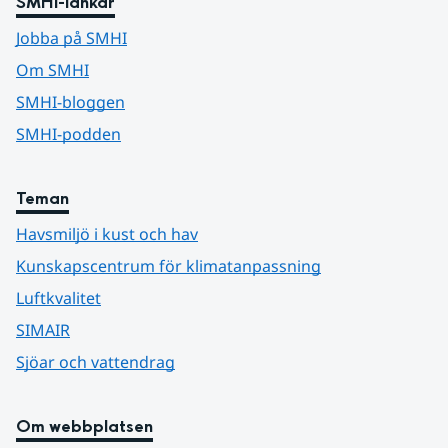
SMHI-länkar
Jobba på SMHI
Om SMHI
SMHI-bloggen
SMHI-podden
Teman
Havsmiljö i kust och hav
Kunskapscentrum för klimatanpassning
Luftkvalitet
SIMAIR
Sjöar och vattendrag
Om webbplatsen