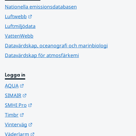
Nationella emissionsdatabasen
Länk till annan webbplats.
Luftwebb
Luftmiljödata
VattenWebb
Datavärdskap, oceanografi och marinbiologi
Datavärdskap för atmosfärkemi
Logga in
Länk till annan webbplats.
AQUA
Länk till annan webbplats.
SIMAIR
Länk till annan webbplats.
SMHI Pro
Länk till annan webbplats.
Timbr
Länk till annan webbplats.
Vinterväg
Länk till annan webbplats.
Väderlarm