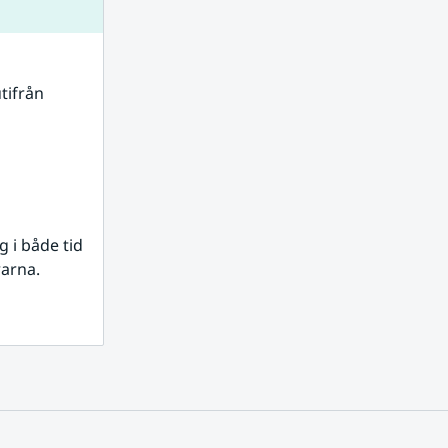
tifrån 
i både tid 
rarna.