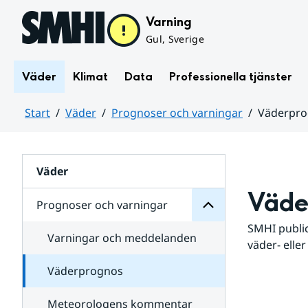
Hoppa till sidans innehåll
Varning
Gul, Sverige
Väder
Klimat
Data
Professionella tjänster
Start
Väder
Prognoser och varningar
Väderpr
varningar
och
Huvudinnehåll
Prognoser
för
Undersidor
Väder
Väde
Prognoser och varningar
SMHI public
Varningar och meddelanden
väder- eller
Väderprognos
Meteorologens kommentar