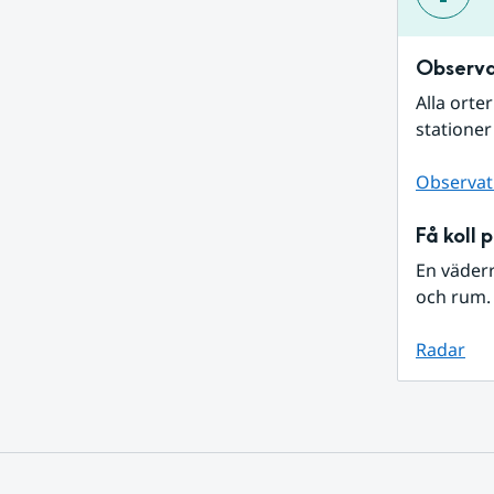
Observa
Alla orte
stationer
Observat
Få koll 
En väder
och rum. 
Radar