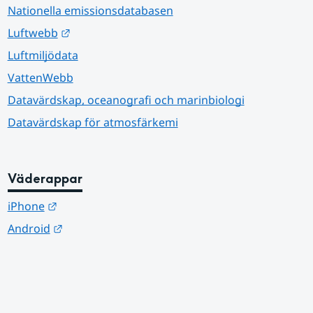
Nationella emissionsdatabasen
Länk till annan webbplats.
Luftwebb
Luftmiljödata
VattenWebb
Datavärdskap, oceanografi och marinbiologi
Datavärdskap för atmosfärkemi
Väderappar
Länk till annan webbplats.
iPhone
Länk till annan webbplats.
Android