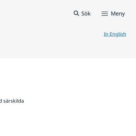
Sök
Meny
In English
 särskilda 