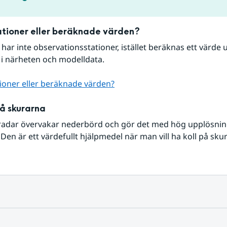
tioner eller beräknade värden?
r har inte observationsstationer, istället beräknas ett värde u
 i närheten och modelldata.
ioner eller beräknade värden?
på skurarna
radar övervakar nederbörd och gör det med hög upplösning 
Den är ett värdefullt hjälpmedel när man vill ha koll på sku