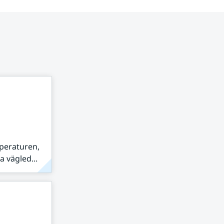
peraturen,
 vägled...