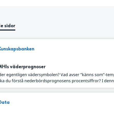
e sidor
Kunskapsbanken
MHIs väderprognoser
der egentligen vädersymbolen? Vad avser ”känns som”-tem
ka du förstå nederbördsprognosens procentsiffror? I denna
Data