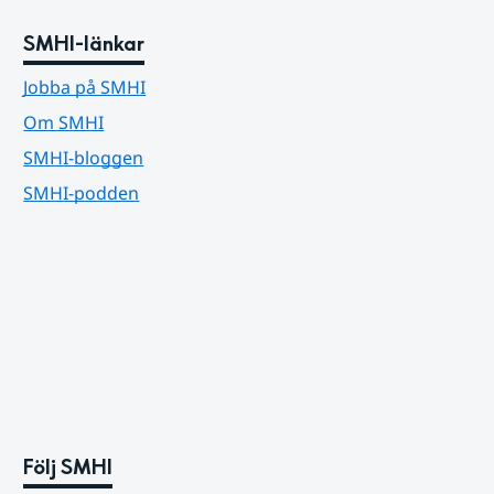
SMHI-länkar
Jobba på SMHI
Om SMHI
SMHI-bloggen
SMHI-podden
Följ SMHI