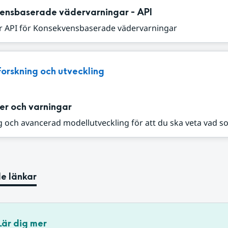
ensbaserade vädervarningar - API
r API för Konsekvensbaserade vädervarningar
Forskning och utveckling
er och varningar
 och avancerad modellutveckling för att du ska veta vad s
e länkar
Lär dig mer