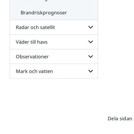
Brandriskprognoser
Radar och satellit
Väder till havs
Undersidor
för
Radar
Observationer
Undersidor
och
för
satellit
Väder
Mark och vatten
Undersidor
till
för
havs
Observationer
Undersidor
för
Mark
och
vatten
Dela sidan