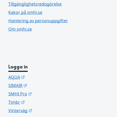
Tillgänglighetsredogörelse
Kakor på smhi.se
Hantering av personuppgifter
Om smhi.se
Logga in
Länk till annan webbplats.
AQUA
Länk till annan webbplats.
SIMAIR
Länk till annan webbplats.
SMHI Pro
Länk till annan webbplats.
Timbr
Länk till annan webbplats.
Vinterväg