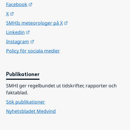
Länk till annan webbplats.
Facebook
Länk till annan webbplats.
X
Länk till annan webbplats.
SMHIs meteorologer på X
Länk till annan webbplats.
Linkedin
Länk till annan webbplats.
Instagram
Policy för sociala medier
Publikationer
SMHI ger regelbundet ut tidskrifter, rapporter och 
faktablad.
Sök publikationer
Nyhetsbladet Medvind