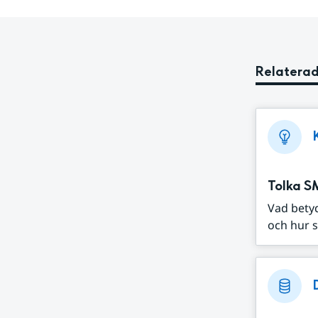
Relaterad
Tolka S
Vad bety
och hur s