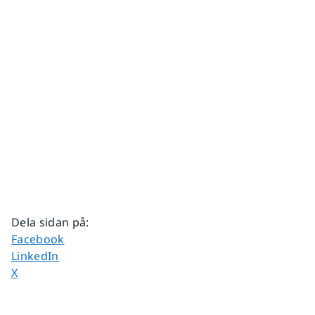
Dela sidan på
:
Dela sidan på
Facebook
Dela sidan på
LinkedIn
Dela sidan på
X