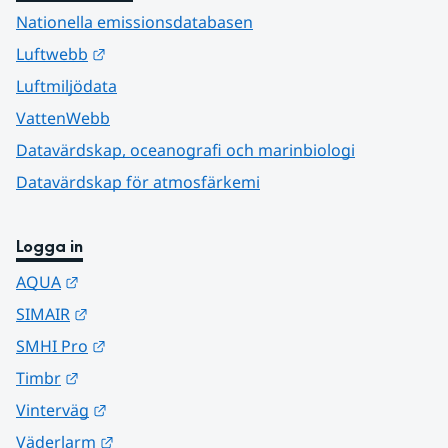
Nationella emissionsdatabasen
Länk till annan webbplats.
Luftwebb
Luftmiljödata
VattenWebb
Datavärdskap, oceanografi och marinbiologi
Datavärdskap för atmosfärkemi
Logga in
Länk till annan webbplats.
AQUA
Länk till annan webbplats.
SIMAIR
Länk till annan webbplats.
SMHI Pro
Länk till annan webbplats.
Timbr
Länk till annan webbplats.
Vinterväg
Länk till annan webbplats.
Väderlarm