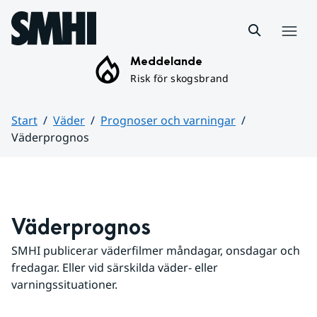
Hoppa till sidans innehåll
Meny
Meddelande
Risk för skogsbrand
Start
Väder
Prognoser och varningar
Väderprognos
Huvudinnehåll
Väderprognos
SMHI publicerar väderfilmer måndagar, onsdagar och 
fredagar. Eller vid särskilda väder- eller 
varningssituationer.