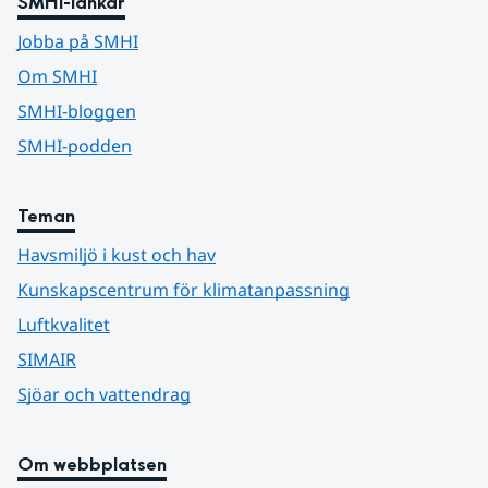
SMHI-länkar
Jobba på SMHI
Om SMHI
SMHI-bloggen
SMHI-podden
Teman
Havsmiljö i kust och hav
Kunskapscentrum för klimatanpassning
Luftkvalitet
SIMAIR
Sjöar och vattendrag
Om webbplatsen