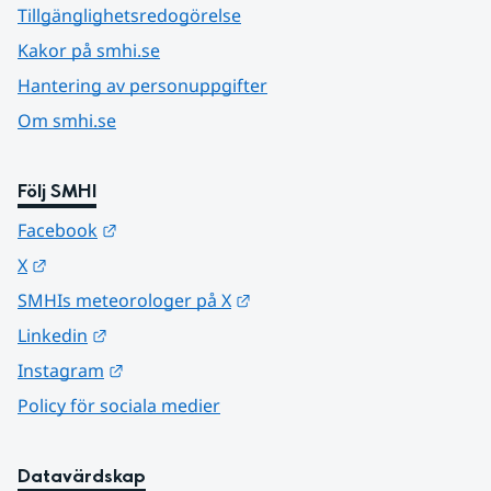
Tillgänglighetsredogörelse
Kakor på smhi.se
Hantering av personuppgifter
Om smhi.se
Följ SMHI
Länk till annan webbplats.
Facebook
Länk till annan webbplats.
X
Länk till annan webbplats.
SMHIs meteorologer på X
Länk till annan webbplats.
Linkedin
Länk till annan webbplats.
Instagram
Policy för sociala medier
Datavärdskap