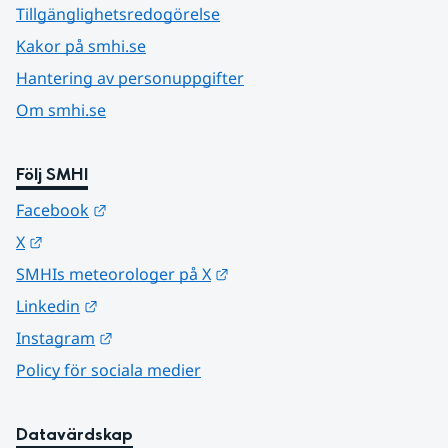
Tillgänglighetsredogörelse
Kakor på smhi.se
Hantering av personuppgifter
Om smhi.se
Följ SMHI
Länk till annan webbplats.
Facebook
Länk till annan webbplats.
X
Länk till annan webbplats.
SMHIs meteorologer på X
Länk till annan webbplats.
Linkedin
Länk till annan webbplats.
Instagram
Policy för sociala medier
Datavärdskap