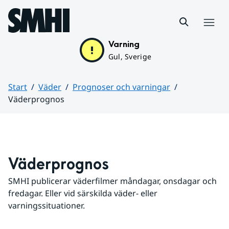
Hoppa till sidans innehåll
Meny
Varning
Gul, Sverige
Start
Väder
Prognoser och varningar
Väderprognos
Huvudinnehåll
Väderprognos
SMHI publicerar väderfilmer måndagar, onsdagar och 
fredagar. Eller vid särskilda väder- eller 
varningssituationer.