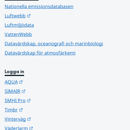
Nationella emissionsdatabasen
Länk till annan webbplats.
Luftwebb
Luftmiljödata
VattenWebb
Datavärdskap, oceanografi och marinbiologi
Datavärdskap för atmosfärkemi
Logga in
Länk till annan webbplats.
AQUA
Länk till annan webbplats.
SIMAIR
Länk till annan webbplats.
SMHI Pro
Länk till annan webbplats.
Timbr
Länk till annan webbplats.
Vinterväg
Länk till annan webbplats.
Väderlarm