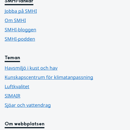
SMHI-länkar
Jobba på SMHI
Om SMHI
SMHI-bloggen
SMHI-podden
Teman
Havsmiljö i kust och hav
Kunskapscentrum för klimatanpassning
Luftkvalitet
SIMAIR
Sjöar och vattendrag
Om webbplatsen