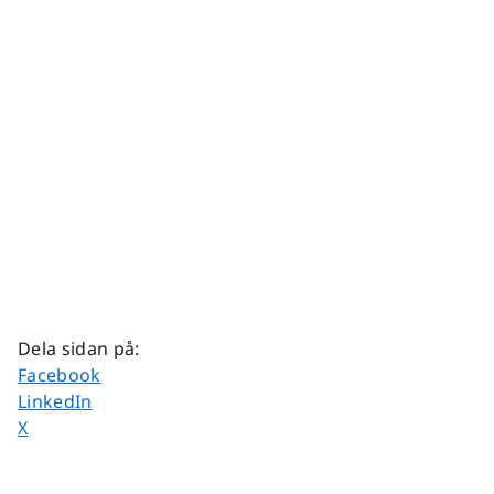
Dela sidan på
:
Dela sidan på
Facebook
Dela sidan på
LinkedIn
Dela sidan på
X