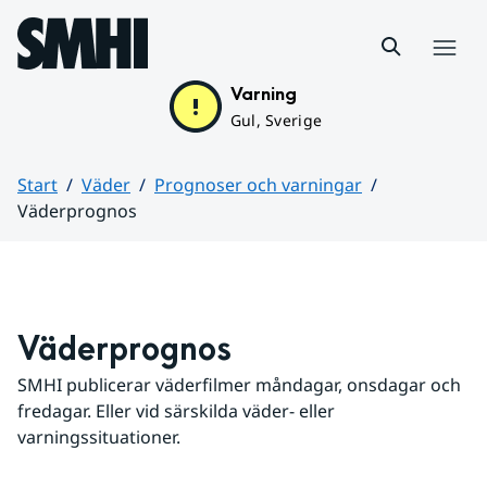
Hoppa till sidans innehåll
Meny
Varning
Gul, Sverige
Start
Väder
Prognoser och varningar
Väderprognos
Huvudinnehåll
Väderprognos
SMHI publicerar väderfilmer måndagar, onsdagar och 
fredagar. Eller vid särskilda väder- eller 
varningssituationer.