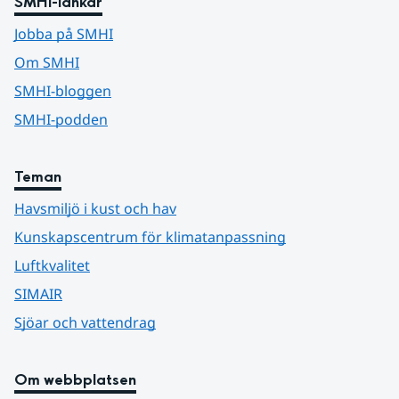
SMHI-länkar
Jobba på SMHI
Om SMHI
SMHI-bloggen
SMHI-podden
Teman
Havsmiljö i kust och hav
Kunskapscentrum för klimatanpassning
Luftkvalitet
SIMAIR
Sjöar och vattendrag
Om webbplatsen