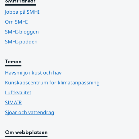
SMHI-länkar
Jobba på SMHI
Om SMHI
SMHI-bloggen
SMHI-podden
Teman
Havsmiljö i kust och hav
Kunskapscentrum för klimatanpassning
Luftkvalitet
SIMAIR
Sjöar och vattendrag
Om webbplatsen