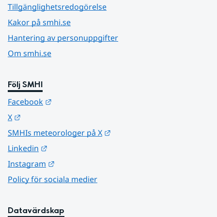
Tillgänglighetsredogörelse
Kakor på smhi.se
Hantering av personuppgifter
Om smhi.se
Följ SMHI
Länk till annan webbplats.
Facebook
Länk till annan webbplats.
X
Länk till annan webbplats.
SMHIs meteorologer på X
Länk till annan webbplats.
Linkedin
Länk till annan webbplats.
Instagram
Policy för sociala medier
Datavärdskap