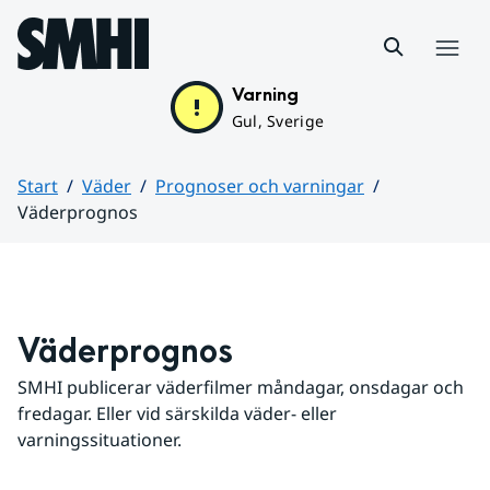
Hoppa till sidans innehåll
Meny
Varning
Gul, Sverige
Start
Väder
Prognoser och varningar
Väderprognos
Huvudinnehåll
Väderprognos
SMHI publicerar väderfilmer måndagar, onsdagar och 
fredagar. Eller vid särskilda väder- eller 
varningssituationer.