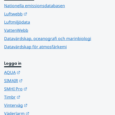
Nationella emissionsdatabasen
Länk till annan webbplats.
Luftwebb
Luftmiljödata
VattenWebb
Datavärdskap, oceanografi och marinbiologi
Datavärdskap för atmosfärkemi
Logga in
Länk till annan webbplats.
AQUA
Länk till annan webbplats.
SIMAIR
Länk till annan webbplats.
SMHI Pro
Länk till annan webbplats.
Timbr
Länk till annan webbplats.
Vinterväg
Länk till annan webbplats.
Väderlarm