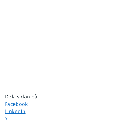
Dela sidan på
:
Dela sidan på
Facebook
Dela sidan på
LinkedIn
Dela sidan på
X