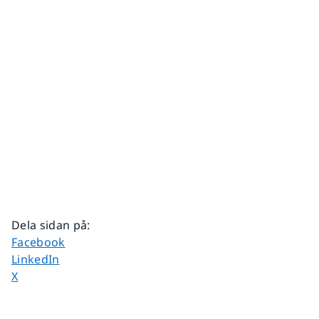
Dela sidan på
:
Dela sidan på
Facebook
Dela sidan på
LinkedIn
Dela sidan på
X