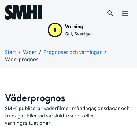
Hoppa till sidans innehåll
Meny
Varning
Gul, Sverige
Start
Väder
Prognoser och varningar
Väderprognos
Huvudinnehåll
Väderprognos
SMHI publicerar väderfilmer måndagar, onsdagar och 
fredagar. Eller vid särskilda väder- eller 
varningssituationer.