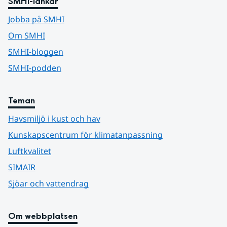
SMHI-länkar
Jobba på SMHI
Om SMHI
SMHI-bloggen
SMHI-podden
Teman
Havsmiljö i kust och hav
Kunskapscentrum för klimatanpassning
Luftkvalitet
SIMAIR
Sjöar och vattendrag
Om webbplatsen