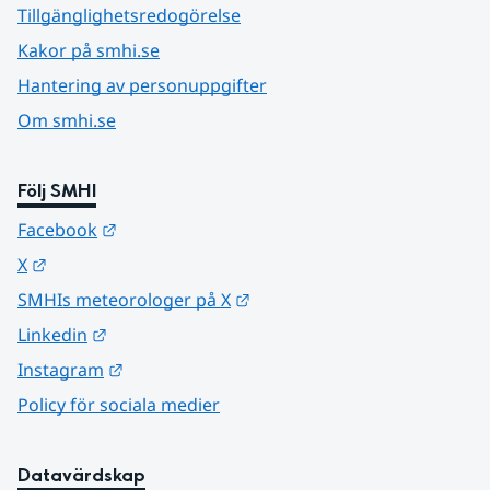
Tillgänglighetsredogörelse
Kakor på smhi.se
Hantering av personuppgifter
Om smhi.se
Följ SMHI
Länk till annan webbplats.
Facebook
Länk till annan webbplats.
X
Länk till annan webbplats.
SMHIs meteorologer på X
Länk till annan webbplats.
Linkedin
Länk till annan webbplats.
Instagram
Policy för sociala medier
Datavärdskap