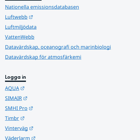
Nationella emissionsdatabasen
Länk till annan webbplats.
Luftwebb
Luftmiljödata
VattenWebb
Datavärdskap, oceanografi och marinbiologi
Datavärdskap för atmosfärkemi
Logga in
Länk till annan webbplats.
AQUA
Länk till annan webbplats.
SIMAIR
Länk till annan webbplats.
SMHI Pro
Länk till annan webbplats.
Timbr
Länk till annan webbplats.
Vinterväg
Länk till annan webbplats.
Väderlarm