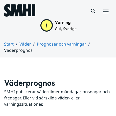
Hoppa till sidans innehåll
Meny
Varning
Gul, Sverige
Start
Väder
Prognoser och varningar
Väderprognos
Huvudinnehåll
Väderprognos
SMHI publicerar väderfilmer måndagar, onsdagar och 
fredagar. Eller vid särskilda väder- eller 
varningssituationer.