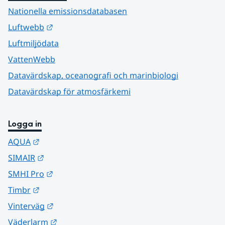
Nationella emissionsdatabasen
Länk till annan webbplats.
Luftwebb
Luftmiljödata
VattenWebb
Datavärdskap, oceanografi och marinbiologi
Datavärdskap för atmosfärkemi
Logga in
Länk till annan webbplats.
AQUA
Länk till annan webbplats.
SIMAIR
Länk till annan webbplats.
SMHI Pro
Länk till annan webbplats.
Timbr
Länk till annan webbplats.
Vinterväg
Länk till annan webbplats.
Väderlarm