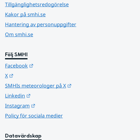
Tillgänglighetsredogörelse
Kakor på smhi.se
Hantering av personuppgifter
Om smhi.se
Följ SMHI
Länk till annan webbplats.
Facebook
Länk till annan webbplats.
X
Länk till annan webbplats.
SMHIs meteorologer på X
Länk till annan webbplats.
Linkedin
Länk till annan webbplats.
Instagram
Policy för sociala medier
Datavärdskap