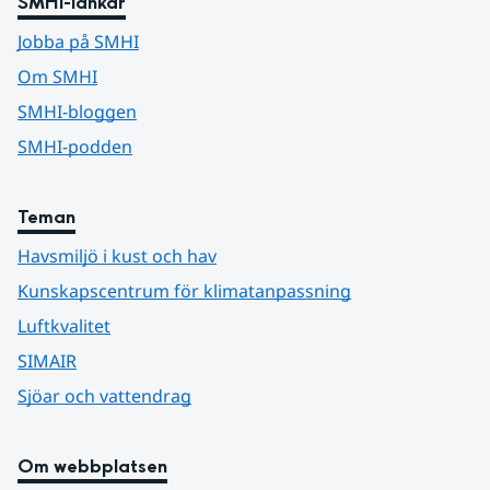
SMHI-länkar
Jobba på SMHI
Om SMHI
SMHI-bloggen
SMHI-podden
Teman
Havsmiljö i kust och hav
Kunskapscentrum för klimatanpassning
Luftkvalitet
SIMAIR
Sjöar och vattendrag
Om webbplatsen