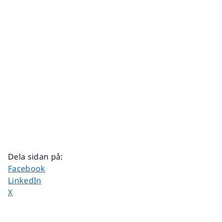
Dela sidan på
:
Dela sidan på
Facebook
Dela sidan på
LinkedIn
Dela sidan på
X