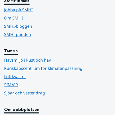
SMHI-länkar
Jobba på SMHI
Om SMHI
SMHI-bloggen
SMHI-podden
Teman
Havsmiljö i kust och hav
Kunskapscentrum för klimatanpassning
Luftkvalitet
SIMAIR
Sjöar och vattendrag
Om webbplatsen