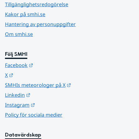
Tillgänglighetsredogörelse
Kakor på smhi.se
Hantering av personuppgifter
Om smhi.se
Följ SMHI
Länk till annan webbplats.
Facebook
Länk till annan webbplats.
X
Länk till annan webbplats.
SMHIs meteorologer på X
Länk till annan webbplats.
Linkedin
Länk till annan webbplats.
Instagram
Policy för sociala medier
Datavärdskap