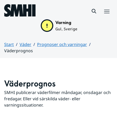
Hoppa till sidans innehåll
Meny
Varning
Gul, Sverige
Start
Väder
Prognoser och varningar
Väderprognos
Huvudinnehåll
Väderprognos
SMHI publicerar väderfilmer måndagar, onsdagar och 
fredagar. Eller vid särskilda väder- eller 
varningssituationer.