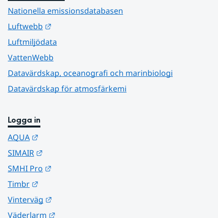
Nationella emissionsdatabasen
Länk till annan webbplats.
Luftwebb
Luftmiljödata
VattenWebb
Datavärdskap, oceanografi och marinbiologi
Datavärdskap för atmosfärkemi
Logga in
Länk till annan webbplats.
AQUA
Länk till annan webbplats.
SIMAIR
Länk till annan webbplats.
SMHI Pro
Länk till annan webbplats.
Timbr
Länk till annan webbplats.
Vinterväg
Länk till annan webbplats.
Väderlarm