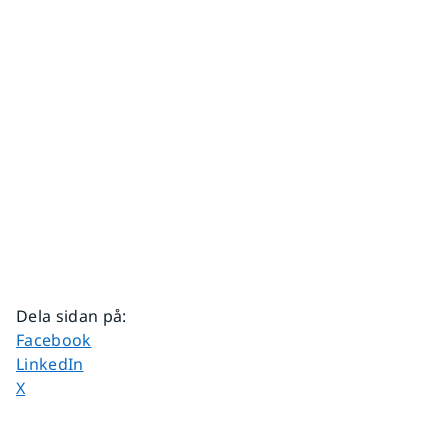
Dela sidan på
:
Dela sidan på
Facebook
Dela sidan på
LinkedIn
Dela sidan på
X