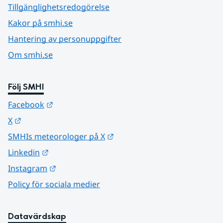
Tillgänglighetsredogörelse
Kakor på smhi.se
Hantering av personuppgifter
Om smhi.se
Följ SMHI
Länk till annan webbplats.
Facebook
Länk till annan webbplats.
X
Länk till annan webbplats.
SMHIs meteorologer på X
Länk till annan webbplats.
Linkedin
Länk till annan webbplats.
Instagram
Policy för sociala medier
Datavärdskap