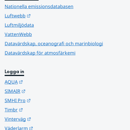
Nationella emissionsdatabasen
Länk till annan webbplats.
Luftwebb
Luftmiljödata
VattenWebb
Datavärdskap, oceanografi och marinbiologi
Datavärdskap för atmosfärkemi
Logga in
Länk till annan webbplats.
AQUA
Länk till annan webbplats.
SIMAIR
Länk till annan webbplats.
SMHI Pro
Länk till annan webbplats.
Timbr
Länk till annan webbplats.
Vinterväg
Länk till annan webbplats.
Väderlarm