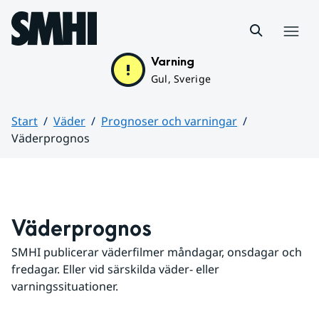
Hoppa till sidans innehåll
Meny
Varning
Gul, Sverige
Start
Väder
Prognoser och varningar
Väderprognos
Huvudinnehåll
Väderprognos
SMHI publicerar väderfilmer måndagar, onsdagar och 
fredagar. Eller vid särskilda väder- eller 
varningssituationer.