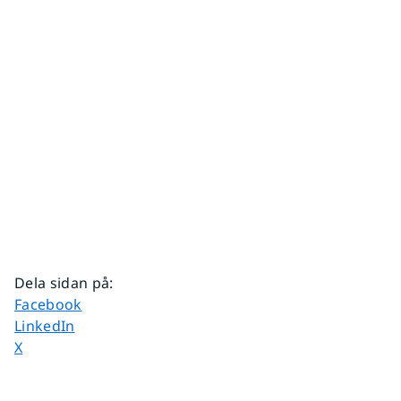
Dela sidan på
:
Dela sidan på
Facebook
Dela sidan på
LinkedIn
Dela sidan på
X