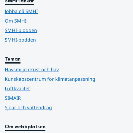
SMHI-länkar
Jobba på SMHI
Om SMHI
SMHI-bloggen
SMHI-podden
Teman
Havsmiljö i kust och hav
Kunskapscentrum för klimatanpassning
Luftkvalitet
SIMAIR
Sjöar och vattendrag
Om webbplatsen