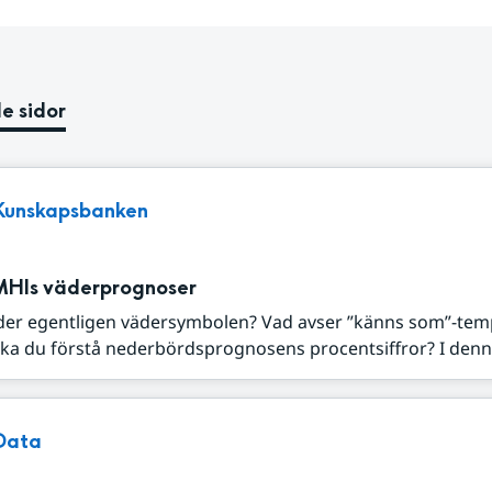
e sidor
Kunskapsbanken
MHIs väderprognoser
der egentligen vädersymbolen? Vad avser ”känns som”-tem
ka du förstå nederbördsprognosens procentsiffror? I denna
Data