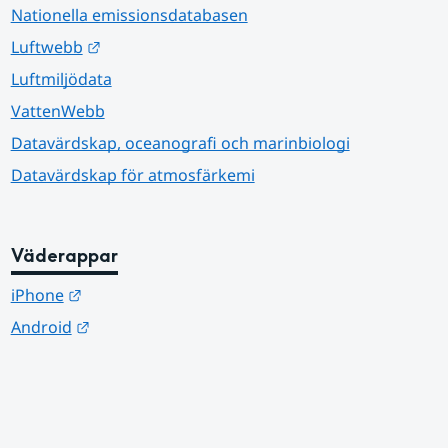
Nationella emissionsdatabasen
Länk till annan webbplats.
Luftwebb
Luftmiljödata
VattenWebb
Datavärdskap, oceanografi och marinbiologi
Datavärdskap för atmosfärkemi
Väderappar
Länk till annan webbplats.
iPhone
Länk till annan webbplats.
Android