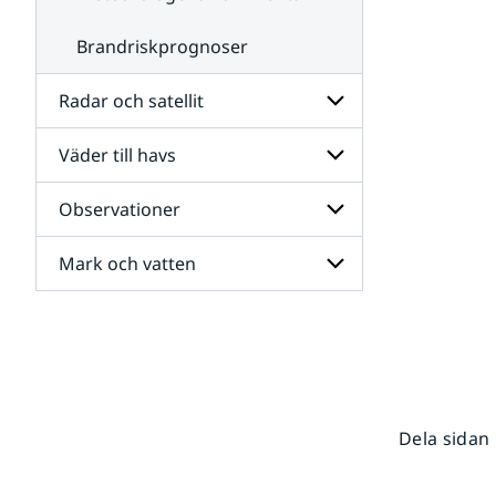
Brandriskprognoser
Radar och satellit
Väder till havs
Undersidor
för
Radar
Observationer
Undersidor
och
för
satellit
Väder
Mark och vatten
Undersidor
till
för
havs
Observationer
Undersidor
för
Mark
och
vatten
Dela sidan