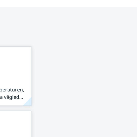
peraturen,
 vägled...