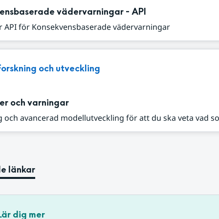
ensbaserade vädervarningar - API
r API för Konsekvensbaserade vädervarningar
Forskning och utveckling
er och varningar
 och avancerad modellutveckling för att du ska veta vad s
e länkar
Lär dig mer