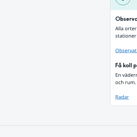
Observa
Alla orte
stationer
Observat
Få koll 
En väder
och rum. 
Radar