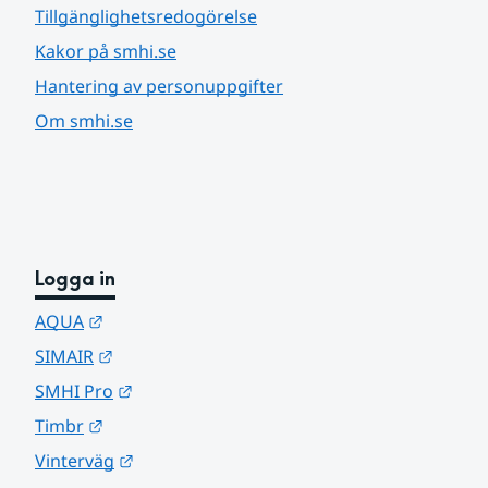
Tillgänglighetsredogörelse
Kakor på smhi.se
Hantering av personuppgifter
Om smhi.se
Logga in
Länk till annan webbplats.
AQUA
Länk till annan webbplats.
SIMAIR
Länk till annan webbplats.
SMHI Pro
Länk till annan webbplats.
Timbr
Länk till annan webbplats.
Vinterväg