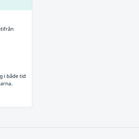
tifrån 
i både tid 
rarna.