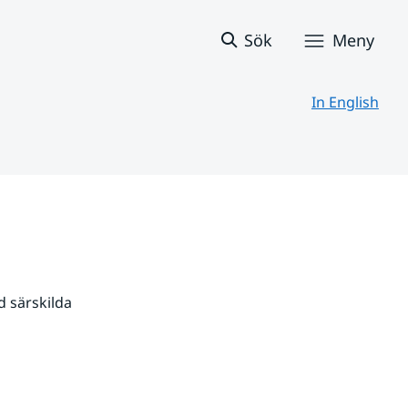
Sök
Meny
In English
 särskilda 