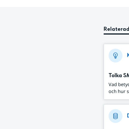
Relaterad
Tolka S
Vad bety
och hur s