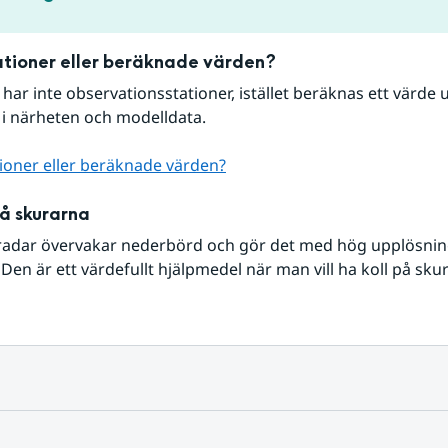
tioner eller beräknade värden?
r har inte observationsstationer, istället beräknas ett värde u
 i närheten och modelldata.
ioner eller beräknade värden?
på skurarna
radar övervakar nederbörd och gör det med hög upplösning 
Den är ett värdefullt hjälpmedel när man vill ha koll på sku