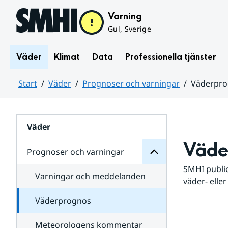
Hoppa till sidans innehåll
Varning
Gul, Sverige
Väder
Klimat
Data
Professionella tjänster
Start
Väder
Prognoser och varningar
Väderpr
varningar
och
Huvudinnehåll
Prognoser
för
Undersidor
Väder
Väde
Prognoser och varningar
SMHI public
Varningar och meddelanden
väder- eller
Väderprognos
Meteorologens kommentar