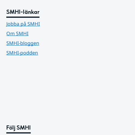
SMHI-länkar
Jobba på SMHI
Om SMHI
SMHI-bloggen
SMHI-podden
Följ SMHI