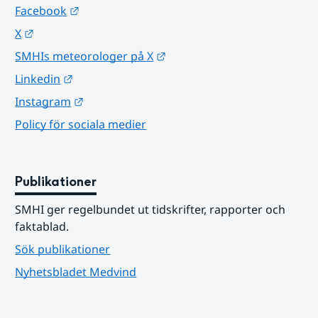
Länk till annan webbplats.
Facebook
Länk till annan webbplats.
X
Länk till annan webbplats.
SMHIs meteorologer på X
Länk till annan webbplats.
Linkedin
Länk till annan webbplats.
Instagram
Policy för sociala medier
Publikationer
SMHI ger regelbundet ut tidskrifter, rapporter och 
faktablad.
Sök publikationer
Nyhetsbladet Medvind