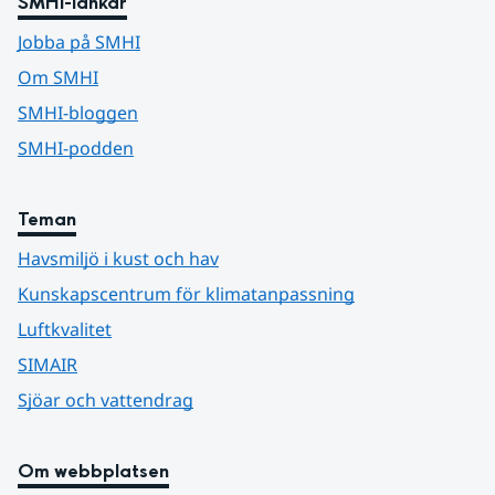
SMHI-länkar
Jobba på SMHI
Om SMHI
SMHI-bloggen
SMHI-podden
Teman
Havsmiljö i kust och hav
Kunskapscentrum för klimatanpassning
Luftkvalitet
SIMAIR
Sjöar och vattendrag
Om webbplatsen