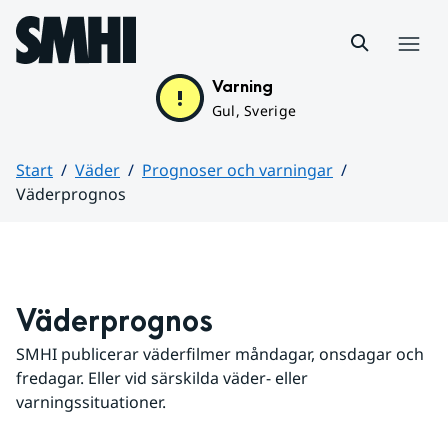
Hoppa till sidans innehåll
Meny
Varning
Gul, Sverige
Start
Väder
Prognoser och varningar
Väderprognos
Huvudinnehåll
Väderprognos
SMHI publicerar väderfilmer måndagar, onsdagar och 
fredagar. Eller vid särskilda väder- eller 
varningssituationer.