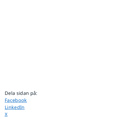
Dela sidan på
:
Dela sidan på
Facebook
Dela sidan på
LinkedIn
Dela sidan på
X