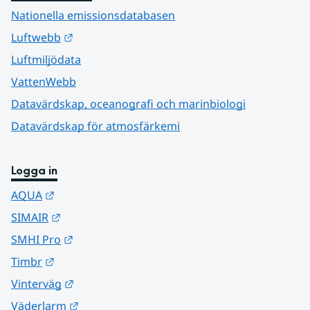
Nationella emissionsdatabasen
Länk till annan webbplats.
Luftwebb
Luftmiljödata
VattenWebb
Datavärdskap, oceanografi och marinbiologi
Datavärdskap för atmosfärkemi
Logga in
Länk till annan webbplats.
AQUA
Länk till annan webbplats.
SIMAIR
Länk till annan webbplats.
SMHI Pro
Länk till annan webbplats.
Timbr
Länk till annan webbplats.
Vinterväg
Länk till annan webbplats.
Väderlarm