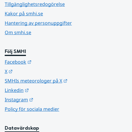
Tillgänglighetsredogörelse
Kakor på smhi.se
Hantering av personuppgifter
Om smhi.se
Följ SMHI
Länk till annan webbplats.
Facebook
Länk till annan webbplats.
X
Länk till annan webbplats.
SMHIs meteorologer på X
Länk till annan webbplats.
Linkedin
Länk till annan webbplats.
Instagram
Policy för sociala medier
Datavärdskap