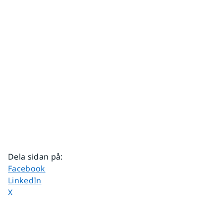
Dela sidan på
:
Dela sidan på
Facebook
Dela sidan på
LinkedIn
Dela sidan på
X