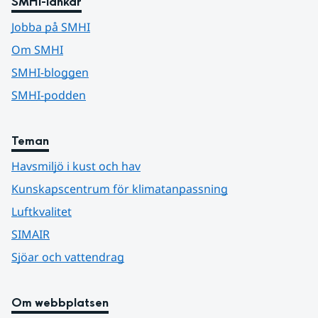
SMHI-länkar
Jobba på SMHI
Om SMHI
SMHI-bloggen
SMHI-podden
Teman
Havsmiljö i kust och hav
Kunskapscentrum för klimatanpassning
Luftkvalitet
SIMAIR
Sjöar och vattendrag
Om webbplatsen