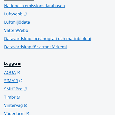
Nationella emissionsdatabasen
Länk till annan webbplats.
Luftwebb
Luftmiljödata
VattenWebb
Datavärdskap, oceanografi och marinbiologi
Datavärdskap för atmosfärkemi
Logga in
Länk till annan webbplats.
AQUA
Länk till annan webbplats.
SIMAIR
Länk till annan webbplats.
SMHI Pro
Länk till annan webbplats.
Timbr
Länk till annan webbplats.
Vinterväg
Länk till annan webbplats.
Väderlarm