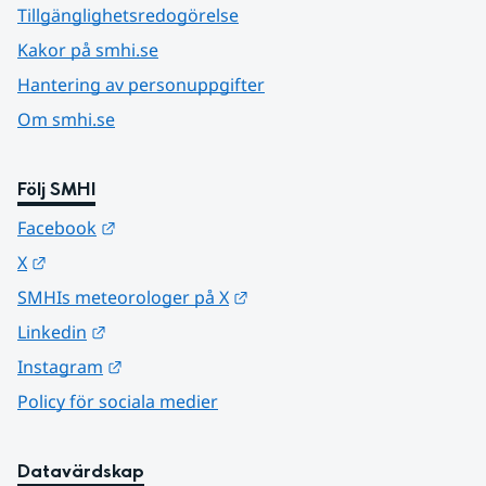
Tillgänglighetsredogörelse
Kakor på smhi.se
Hantering av personuppgifter
Om smhi.se
Följ SMHI
Länk till annan webbplats.
Facebook
Länk till annan webbplats.
X
Länk till annan webbplats.
SMHIs meteorologer på X
Länk till annan webbplats.
Linkedin
Länk till annan webbplats.
Instagram
Policy för sociala medier
Datavärdskap