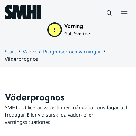
Hoppa till sidans innehåll
Meny
Varning
Gul, Sverige
Start
Väder
Prognoser och varningar
Väderprognos
Huvudinnehåll
Väderprognos
SMHI publicerar väderfilmer måndagar, onsdagar och 
fredagar. Eller vid särskilda väder- eller 
varningssituationer.