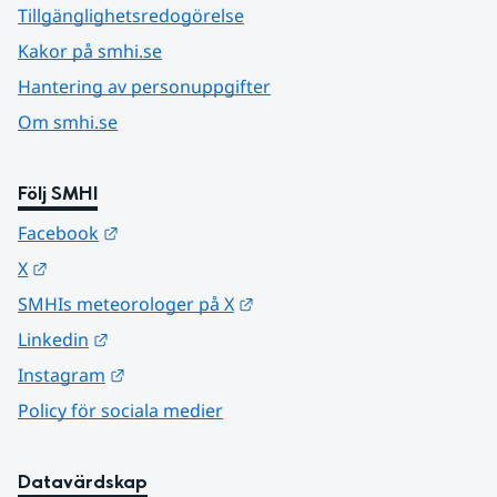
Tillgänglighetsredogörelse
Kakor på smhi.se
Hantering av personuppgifter
Om smhi.se
Följ SMHI
Länk till annan webbplats.
Facebook
Länk till annan webbplats.
X
Länk till annan webbplats.
SMHIs meteorologer på X
Länk till annan webbplats.
Linkedin
Länk till annan webbplats.
Instagram
Policy för sociala medier
Datavärdskap