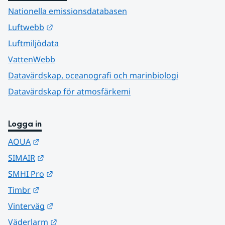
Nationella emissionsdatabasen
Länk till annan webbplats.
Luftwebb
Luftmiljödata
VattenWebb
Datavärdskap, oceanografi och marinbiologi
Datavärdskap för atmosfärkemi
Logga in
Länk till annan webbplats.
AQUA
Länk till annan webbplats.
SIMAIR
Länk till annan webbplats.
SMHI Pro
Länk till annan webbplats.
Timbr
Länk till annan webbplats.
Vinterväg
Länk till annan webbplats.
Väderlarm