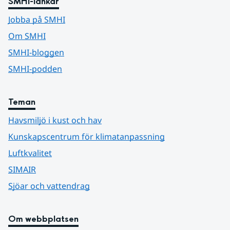
SMHI-länkar
Jobba på SMHI
Om SMHI
SMHI-bloggen
SMHI-podden
Teman
Havsmiljö i kust och hav
Kunskapscentrum för klimatanpassning
Luftkvalitet
SIMAIR
Sjöar och vattendrag
Om webbplatsen