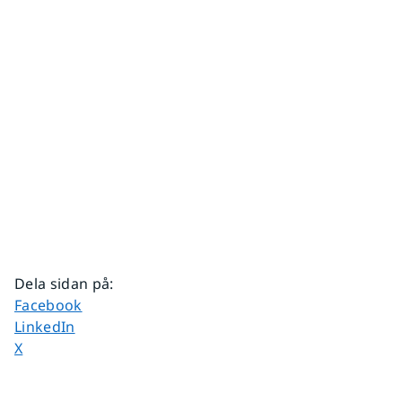
Dela sidan på
:
Dela sidan på
Facebook
Dela sidan på
LinkedIn
Dela sidan på
X