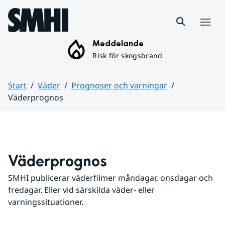
Hoppa till sidans innehåll
Meny
Meddelande
Risk för skogsbrand
Start
Väder
Prognoser och varningar
Väderprognos
Huvudinnehåll
Väderprognos
SMHI publicerar väderfilmer måndagar, onsdagar och 
fredagar. Eller vid särskilda väder- eller 
varningssituationer.