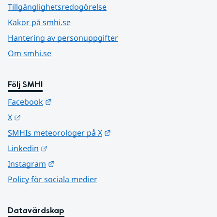
Tillgänglighetsredogörelse
Kakor på smhi.se
Hantering av personuppgifter
Om smhi.se
Följ SMHI
Länk till annan webbplats.
Facebook
Länk till annan webbplats.
X
Länk till annan webbplats.
SMHIs meteorologer på X
Länk till annan webbplats.
Linkedin
Länk till annan webbplats.
Instagram
Policy för sociala medier
Datavärdskap