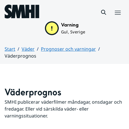
Hoppa till sidans innehåll
Meny
Varning
Gul, Sverige
Start
Väder
Prognoser och varningar
Väderprognos
Huvudinnehåll
Väderprognos
SMHI publicerar väderfilmer måndagar, onsdagar och 
fredagar. Eller vid särskilda väder- eller 
varningssituationer.