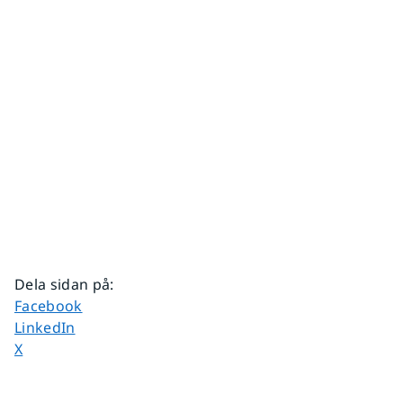
Dela sidan på
:
Dela sidan på
Facebook
Dela sidan på
LinkedIn
Dela sidan på
X