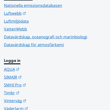
Nationella emissionsdatabasen
Länk till annan webbplats.
Luftwebb
Luftmiljödata
VattenWebb
Datavärdskap, oceanografi och marinbiologi
Datavärdskap för atmosfärkemi
Logga in
Länk till annan webbplats.
AQUA
Länk till annan webbplats.
SIMAIR
Länk till annan webbplats.
SMHI Pro
Länk till annan webbplats.
Timbr
Länk till annan webbplats.
Vinterväg
Länk till annan webbplats.
Väderlarm