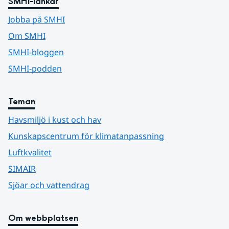
SMHI-länkar
Jobba på SMHI
Om SMHI
SMHI-bloggen
SMHI-podden
Teman
Havsmiljö i kust och hav
Kunskapscentrum för klimatanpassning
Luftkvalitet
SIMAIR
Sjöar och vattendrag
Om webbplatsen