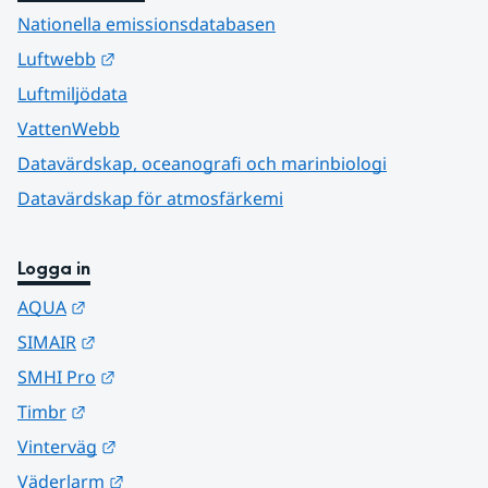
Nationella emissionsdatabasen
Länk till annan webbplats.
Luftwebb
Luftmiljödata
VattenWebb
Datavärdskap, oceanografi och marinbiologi
Datavärdskap för atmosfärkemi
Logga in
Länk till annan webbplats.
AQUA
Länk till annan webbplats.
SIMAIR
Länk till annan webbplats.
SMHI Pro
Länk till annan webbplats.
Timbr
Länk till annan webbplats.
Vinterväg
Länk till annan webbplats.
Väderlarm