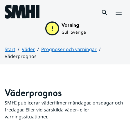
Hoppa till sidans innehåll
Meny
Varning
Gul, Sverige
Start
Väder
Prognoser och varningar
Väderprognos
Huvudinnehåll
Väderprognos
SMHI publicerar väderfilmer måndagar, onsdagar och 
fredagar. Eller vid särskilda väder- eller 
varningssituationer.