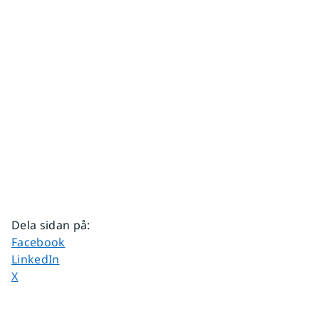
Dela sidan på
:
Dela sidan på
Facebook
Dela sidan på
LinkedIn
Dela sidan på
X