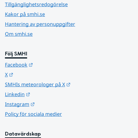
Tillgänglighetsredogörelse
Kakor på smhi.se
Hantering av personuppgifter
Om smhi.se
Följ SMHI
Länk till annan webbplats.
Facebook
Länk till annan webbplats.
X
Länk till annan webbplats.
SMHIs meteorologer på X
Länk till annan webbplats.
Linkedin
Länk till annan webbplats.
Instagram
Policy för sociala medier
Datavärdskap