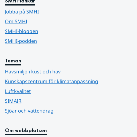
SMHI-länkar
Jobba på SMHI
Om SMHI
SMHI-bloggen
SMHI-podden
Teman
Havsmiljö i kust och hav
Kunskapscentrum för klimatanpassning
Luftkvalitet
SIMAIR
Sjöar och vattendrag
Om webbplatsen