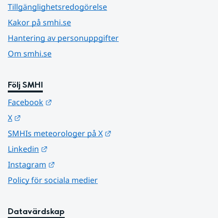
Tillgänglighetsredogörelse
Kakor på smhi.se
Hantering av personuppgifter
Om smhi.se
Följ SMHI
Länk till annan webbplats.
Facebook
Länk till annan webbplats.
X
Länk till annan webbplats.
SMHIs meteorologer på X
Länk till annan webbplats.
Linkedin
Länk till annan webbplats.
Instagram
Policy för sociala medier
Datavärdskap