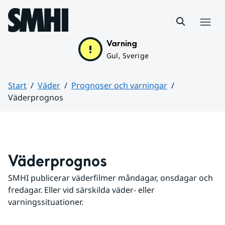
Hoppa till sidans innehåll
Meny
Varning
Gul, Sverige
Start
Väder
Prognoser och varningar
Väderprognos
Huvudinnehåll
Väderprognos
SMHI publicerar väderfilmer måndagar, onsdagar och 
fredagar. Eller vid särskilda väder- eller 
varningssituationer.