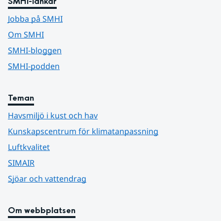
SMHI-länkar
Jobba på SMHI
Om SMHI
SMHI-bloggen
SMHI-podden
Teman
Havsmiljö i kust och hav
Kunskapscentrum för klimatanpassning
Luftkvalitet
SIMAIR
Sjöar och vattendrag
Om webbplatsen