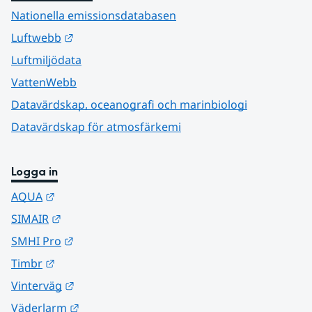
Nationella emissionsdatabasen
Länk till annan webbplats.
Luftwebb
Luftmiljödata
VattenWebb
Datavärdskap, oceanografi och marinbiologi
Datavärdskap för atmosfärkemi
Logga in
Länk till annan webbplats.
AQUA
Länk till annan webbplats.
SIMAIR
Länk till annan webbplats.
SMHI Pro
Länk till annan webbplats.
Timbr
Länk till annan webbplats.
Vinterväg
Länk till annan webbplats.
Väderlarm