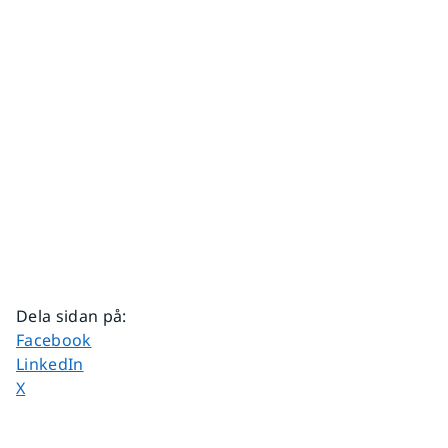
Dela sidan på
:
Dela sidan på
Facebook
Dela sidan på
LinkedIn
Dela sidan på
X