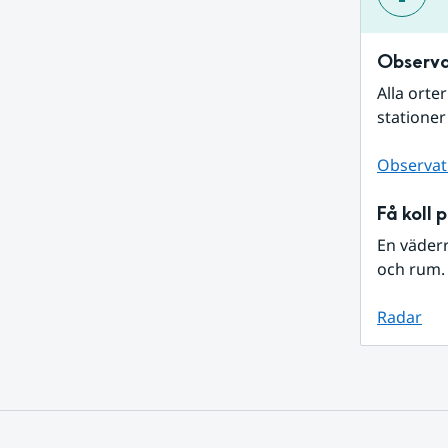
Observa
Alla orte
stationer
Observat
Få koll 
En väder
och rum. 
Radar