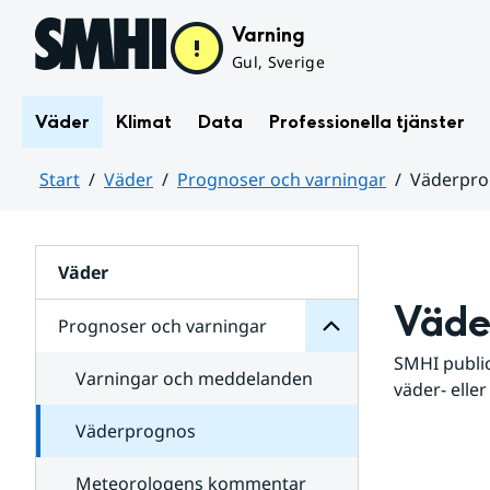
Hoppa till sidans innehåll
Varning
Gul, Sverige
Väder
Klimat
Data
Professionella tjänster
Start
Väder
Prognoser och varningar
Väderpr
varningar
och
Huvudinnehåll
Prognoser
för
Undersidor
Väder
Väde
Prognoser och varningar
SMHI public
Varningar och meddelanden
väder- eller
Väderprognos
Meteorologens kommentar