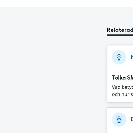
Relaterad
Tolka S
Vad bety
och hur s