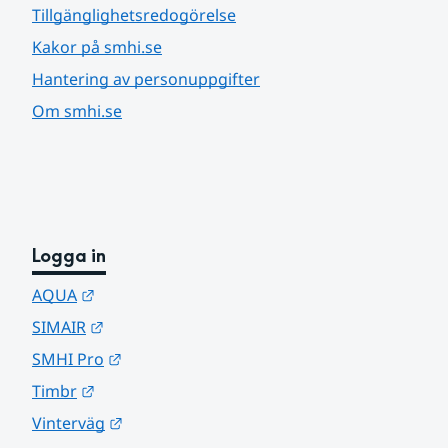
Tillgänglighetsredogörelse
Kakor på smhi.se
Hantering av personuppgifter
Om smhi.se
Logga in
Länk till annan webbplats.
AQUA
Länk till annan webbplats.
SIMAIR
Länk till annan webbplats.
SMHI Pro
Länk till annan webbplats.
Timbr
Länk till annan webbplats.
Vinterväg