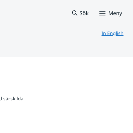
Sök
Meny
In English
 särskilda 