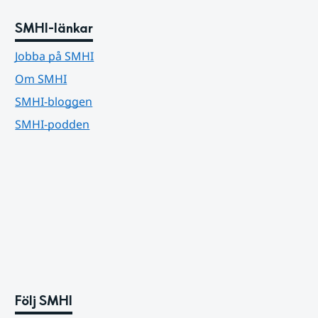
SMHI-länkar
Jobba på SMHI
Om SMHI
SMHI-bloggen
SMHI-podden
Följ SMHI