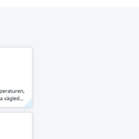
peraturen,
 vägled...