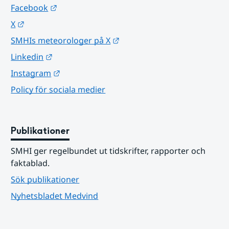
Länk till annan webbplats.
Facebook
Länk till annan webbplats.
X
Länk till annan webbplats.
SMHIs meteorologer på X
Länk till annan webbplats.
Linkedin
Länk till annan webbplats.
Instagram
Policy för sociala medier
Publikationer
SMHI ger regelbundet ut tidskrifter, rapporter och 
faktablad.
Sök publikationer
Nyhetsbladet Medvind