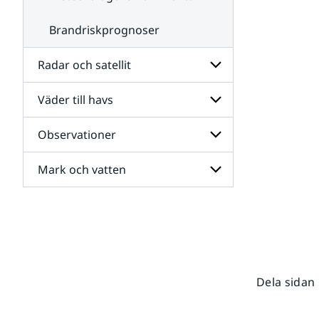
Brandriskprognoser
Radar och satellit
Väder till havs
Undersidor
för
Radar
Observationer
Undersidor
och
för
satellit
Väder
Mark och vatten
Undersidor
till
för
havs
Observationer
Undersidor
för
Mark
och
vatten
Dela sidan