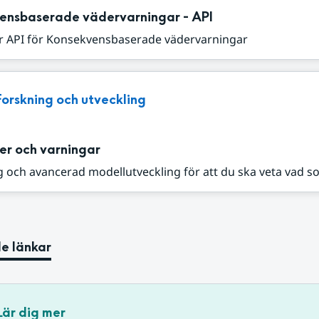
ensbaserade vädervarningar - API
r API för Konsekvensbaserade vädervarningar
Forskning och utveckling
er och varningar
 och avancerad modellutveckling för att du ska veta vad s
e länkar
Lär dig mer