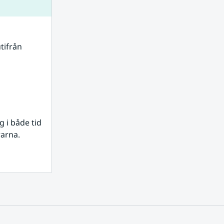
tifrån 
i både tid 
rarna.