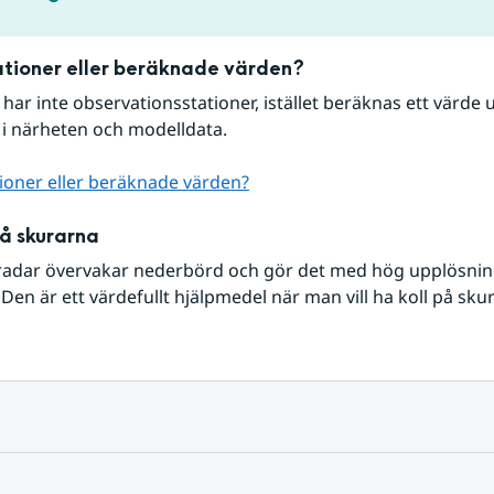
tioner eller beräknade värden?
r har inte observationsstationer, istället beräknas ett värde u
 i närheten och modelldata.
ioner eller beräknade värden?
på skurarna
radar övervakar nederbörd och gör det med hög upplösning 
Den är ett värdefullt hjälpmedel när man vill ha koll på sku