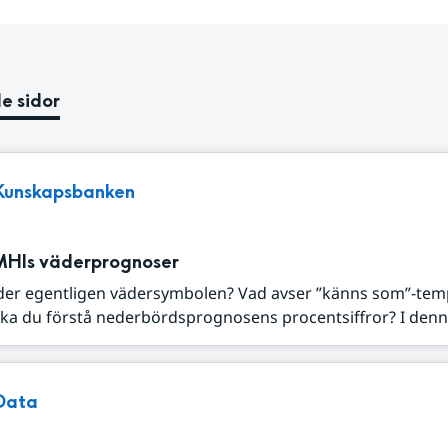
e sidor
Kunskapsbanken
MHIs väderprognoser
der egentligen vädersymbolen? Vad avser ”känns som”-tem
ka du förstå nederbördsprognosens procentsiffror? I denna
Data