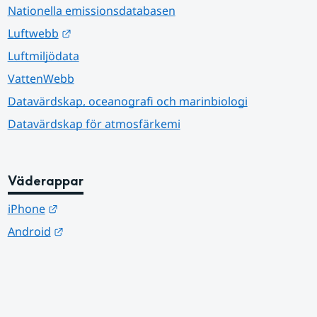
Nationella emissionsdatabasen
Länk till annan webbplats.
Luftwebb
Luftmiljödata
VattenWebb
Datavärdskap, oceanografi och marinbiologi
Datavärdskap för atmosfärkemi
Väderappar
Länk till annan webbplats.
iPhone
Länk till annan webbplats.
Android