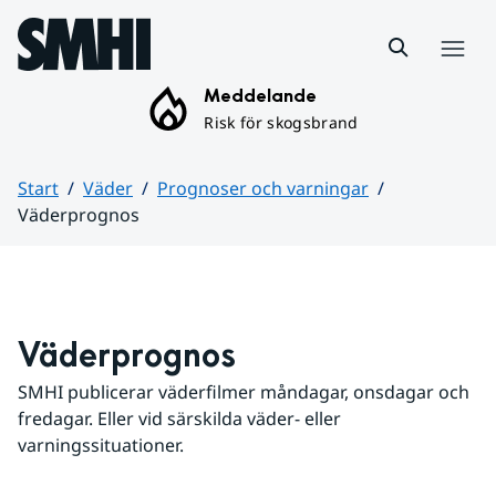
Hoppa till sidans innehåll
Meny
Meddelande
Risk för skogsbrand
Start
Väder
Prognoser och varningar
Väderprognos
Huvudinnehåll
Väderprognos
SMHI publicerar väderfilmer måndagar, onsdagar och 
fredagar. Eller vid särskilda väder- eller 
varningssituationer.