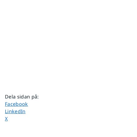
Dela sidan på
:
Dela sidan på
Facebook
Dela sidan på
LinkedIn
Dela sidan på
X