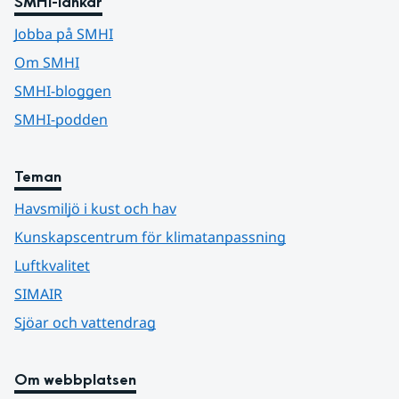
SMHI-länkar
Jobba på SMHI
Om SMHI
SMHI-bloggen
SMHI-podden
Teman
Havsmiljö i kust och hav
Kunskapscentrum för klimatanpassning
Luftkvalitet
SIMAIR
Sjöar och vattendrag
Om webbplatsen