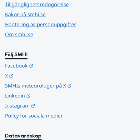
Tillgänglighetsredogörelse
Kakor på smhi.se
Hantering av personuppgifter
Om smhi.se
Följ SMHI
Länk till annan webbplats.
Facebook
Länk till annan webbplats.
X
Länk till annan webbplats.
SMHIs meteorologer på X
Länk till annan webbplats.
Linkedin
Länk till annan webbplats.
Instagram
Policy för sociala medier
Datavärdskap