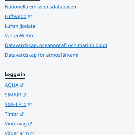
Nationella emissionsdatabasen
Länk till annan webbplats.
Luftwebb
Luftmiljödata
VattenWebb
Datavärdskap, oceanografi och marinbiologi
Datavärdskap för atmosfärkemi
Logga in
Länk till annan webbplats.
AQUA
Länk till annan webbplats.
SIMAIR
Länk till annan webbplats.
SMHI Pro
Länk till annan webbplats.
Timbr
Länk till annan webbplats.
Vinterväg
Länk till annan webbplats.
Väderlarm