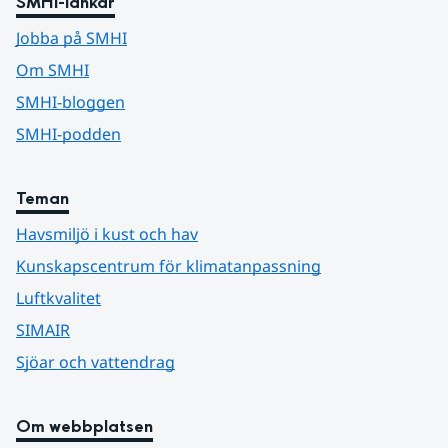
SMHI-länkar
Jobba på SMHI
Om SMHI
SMHI-bloggen
SMHI-podden
Teman
Havsmiljö i kust och hav
Kunskapscentrum för klimatanpassning
Luftkvalitet
SIMAIR
Sjöar och vattendrag
Om webbplatsen