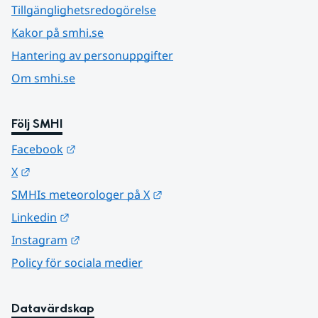
Tillgänglighetsredogörelse
Kakor på smhi.se
Hantering av personuppgifter
Om smhi.se
Följ SMHI
Länk till annan webbplats.
Facebook
Länk till annan webbplats.
X
Länk till annan webbplats.
SMHIs meteorologer på X
Länk till annan webbplats.
Linkedin
Länk till annan webbplats.
Instagram
Policy för sociala medier
Datavärdskap