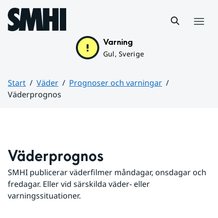
Hoppa till sidans innehåll
Meny
Varning
Gul, Sverige
Start
Väder
Prognoser och varningar
Väderprognos
Huvudinnehåll
Väderprognos
SMHI publicerar väderfilmer måndagar, onsdagar och 
fredagar. Eller vid särskilda väder- eller 
varningssituationer.