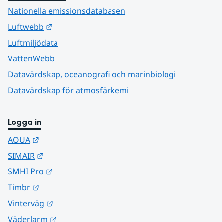
Nationella emissionsdatabasen
Länk till annan webbplats.
Luftwebb
Luftmiljödata
VattenWebb
Datavärdskap, oceanografi och marinbiologi
Datavärdskap för atmosfärkemi
Logga in
Länk till annan webbplats.
AQUA
Länk till annan webbplats.
SIMAIR
Länk till annan webbplats.
SMHI Pro
Länk till annan webbplats.
Timbr
Länk till annan webbplats.
Vinterväg
Länk till annan webbplats.
Väderlarm