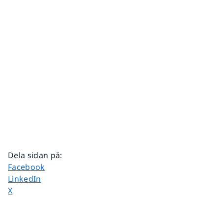
Dela sidan på
:
Dela sidan på
Facebook
Dela sidan på
LinkedIn
Dela sidan på
X