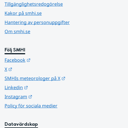
Tillgänglighetsredogörelse
Kakor på smhi.se
Hantering av personuppgifter
Om smhi.se
Följ SMHI
Länk till annan webbplats.
Facebook
Länk till annan webbplats.
X
Länk till annan webbplats.
SMHIs meteorologer på X
Länk till annan webbplats.
Linkedin
Länk till annan webbplats.
Instagram
Policy för sociala medier
Datavärdskap