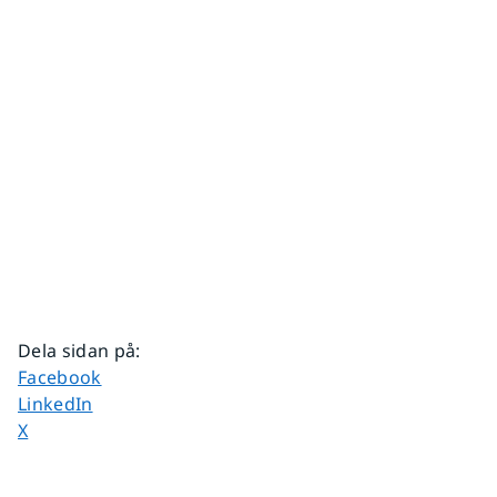
Dela sidan på
:
Dela sidan på
Facebook
Dela sidan på
LinkedIn
Dela sidan på
X