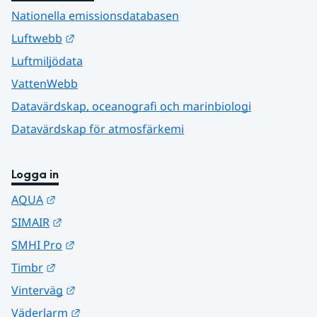
Nationella emissionsdatabasen
Länk till annan webbplats.
Luftwebb
Luftmiljödata
VattenWebb
Datavärdskap, oceanografi och marinbiologi
Datavärdskap för atmosfärkemi
Logga in
Länk till annan webbplats.
AQUA
Länk till annan webbplats.
SIMAIR
Länk till annan webbplats.
SMHI Pro
Länk till annan webbplats.
Timbr
Länk till annan webbplats.
Vinterväg
Länk till annan webbplats.
Väderlarm