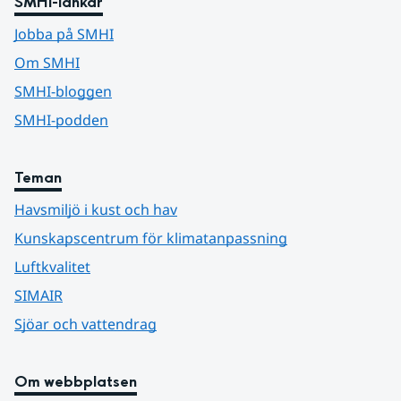
SMHI-länkar
Jobba på SMHI
Om SMHI
SMHI-bloggen
SMHI-podden
Teman
Havsmiljö i kust och hav
Kunskapscentrum för klimatanpassning
Luftkvalitet
SIMAIR
Sjöar och vattendrag
Om webbplatsen