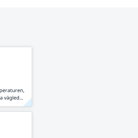
peraturen,
 vägled...