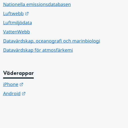
Nationella emissionsdatabasen
Länk till annan webbplats.
Luftwebb
Luftmiljödata
VattenWebb
Datavärdskap, oceanografi och marinbiologi
Datavärdskap för atmosfärkemi
Väderappar
Länk till annan webbplats.
iPhone
Länk till annan webbplats.
Android