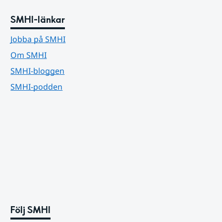
SMHI-länkar
Jobba på SMHI
Om SMHI
SMHI-bloggen
SMHI-podden
Följ SMHI