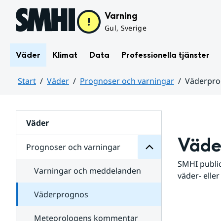
Hoppa till sidans innehåll
Varning
Gul, Sverige
Väder
Klimat
Data
Professionella tjänster
Start
Väder
Prognoser och varningar
Väderpr
varningar
och
Huvudinnehåll
Prognoser
för
Undersidor
Väder
Väde
Prognoser och varningar
SMHI public
Varningar och meddelanden
väder- eller
Väderprognos
Meteorologens kommentar