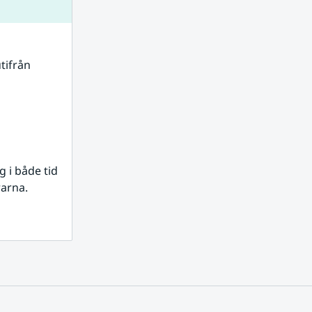
tifrån 
i både tid 
rarna.