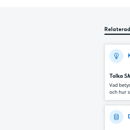
Relaterad
Tolka S
Vad bety
och hur s