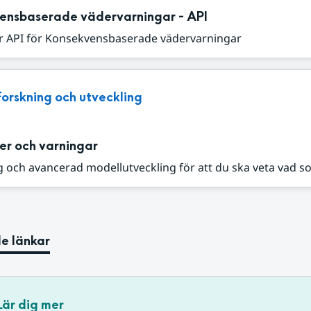
ensbaserade vädervarningar - API
r API för Konsekvensbaserade vädervarningar
Forskning och utveckling
er och varningar
 och avancerad modellutveckling för att du ska veta vad s
e länkar
Lär dig mer