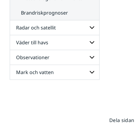
Brandriskprognoser
Radar och satellit
Väder till havs
Undersidor
för
Radar
Observationer
Undersidor
och
för
satellit
Väder
Mark och vatten
Undersidor
till
för
havs
Observationer
Undersidor
för
Mark
och
vatten
Dela sidan