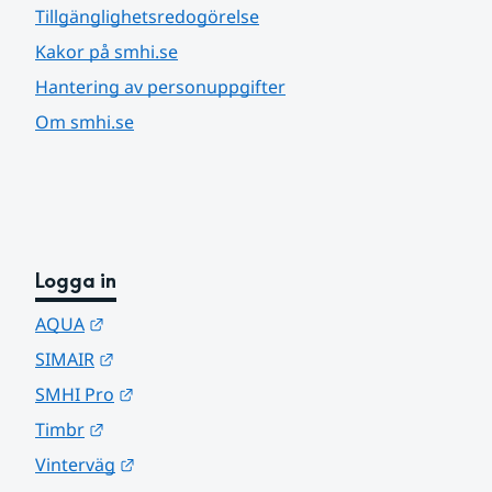
Tillgänglighetsredogörelse
Kakor på smhi.se
Hantering av personuppgifter
Om smhi.se
Logga in
Länk till annan webbplats.
AQUA
Länk till annan webbplats.
SIMAIR
Länk till annan webbplats.
SMHI Pro
Länk till annan webbplats.
Timbr
Länk till annan webbplats.
Vinterväg