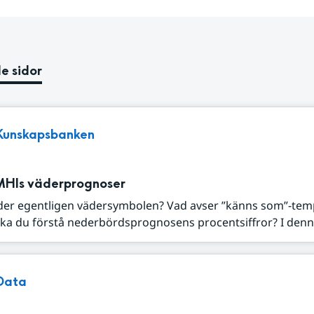
e sidor
Kunskapsbanken
MHIs väderprognoser
der egentligen vädersymbolen? Vad avser ”känns som”-tem
ka du förstå nederbördsprognosens procentsiffror? I denna
Data