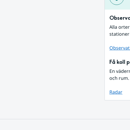
Observa
Alla orte
stationer
Observat
Få koll 
En väder
och rum. 
Radar