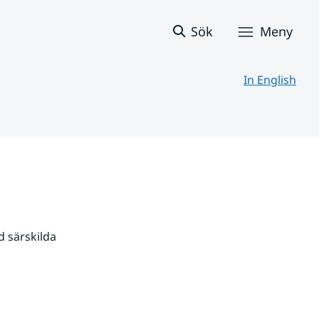
Sök
Meny
In English
 särskilda 