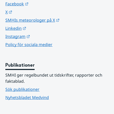
Länk till annan webbplats.
Facebook
Länk till annan webbplats.
X
Länk till annan webbplats.
SMHIs meteorologer på X
Länk till annan webbplats.
Linkedin
Länk till annan webbplats.
Instagram
Policy för sociala medier
Publikationer
SMHI ger regelbundet ut tidskrifter, rapporter och 
faktablad.
Sök publikationer
Nyhetsbladet Medvind