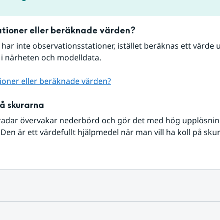
tioner eller beräknade värden?
r har inte observationsstationer, istället beräknas ett värde u
 i närheten och modelldata.
ioner eller beräknade värden?
på skurarna
radar övervakar nederbörd och gör det med hög upplösning 
Den är ett värdefullt hjälpmedel när man vill ha koll på sku