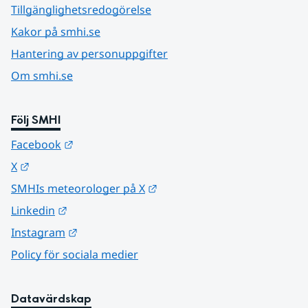
Tillgänglighetsredogörelse
Kakor på smhi.se
Hantering av personuppgifter
Om smhi.se
Följ SMHI
Länk till annan webbplats.
Facebook
Länk till annan webbplats.
X
Länk till annan webbplats.
SMHIs meteorologer på X
Länk till annan webbplats.
Linkedin
Länk till annan webbplats.
Instagram
Policy för sociala medier
Datavärdskap