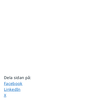
Dela sidan på
:
Dela sidan på
Facebook
Dela sidan på
LinkedIn
Dela sidan på
X