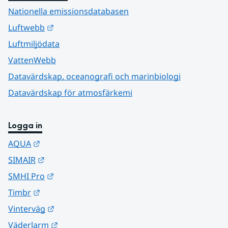
Nationella emissionsdatabasen
Länk till annan webbplats.
Luftwebb
Luftmiljödata
VattenWebb
Datavärdskap, oceanografi och marinbiologi
Datavärdskap för atmosfärkemi
Logga in
Länk till annan webbplats.
AQUA
Länk till annan webbplats.
SIMAIR
Länk till annan webbplats.
SMHI Pro
Länk till annan webbplats.
Timbr
Länk till annan webbplats.
Vinterväg
Länk till annan webbplats.
Väderlarm