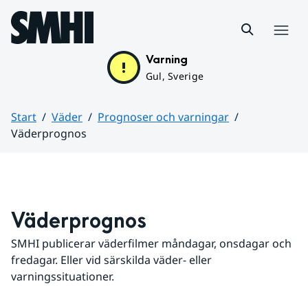
Hoppa till sidans innehåll
Meny
Varning
Gul, Sverige
Start
Väder
Prognoser och varningar
Väderprognos
Huvudinnehåll
Väderprognos
SMHI publicerar väderfilmer måndagar, onsdagar och 
fredagar. Eller vid särskilda väder- eller 
varningssituationer.