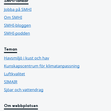
SMHI-länkar
Jobba på SMHI
Om SMHI
SMHI-bloggen
SMHI-podden
Teman
Havsmiljö i kust och hav
Kunskapscentrum för klimatanpassning
Luftkvalitet
SIMAIR
Sjöar och vattendrag
Om webbplatsen