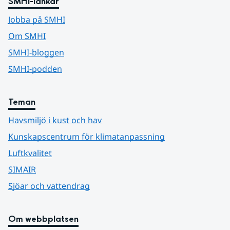
SMHI-länkar
Jobba på SMHI
Om SMHI
SMHI-bloggen
SMHI-podden
Teman
Havsmiljö i kust och hav
Kunskapscentrum för klimatanpassning
Luftkvalitet
SIMAIR
Sjöar och vattendrag
Om webbplatsen