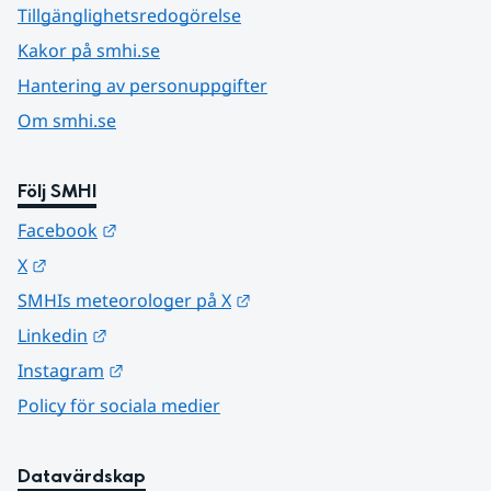
Tillgänglighetsredogörelse
Kakor på smhi.se
Hantering av personuppgifter
Om smhi.se
Följ SMHI
Länk till annan webbplats.
Facebook
Länk till annan webbplats.
X
Länk till annan webbplats.
SMHIs meteorologer på X
Länk till annan webbplats.
Linkedin
Länk till annan webbplats.
Instagram
Policy för sociala medier
Datavärdskap