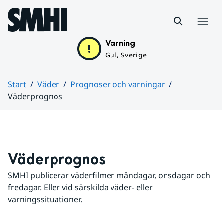
Hoppa till sidans innehåll
Meny
Varning
Gul, Sverige
Start
Väder
Prognoser och varningar
Väderprognos
Huvudinnehåll
Väderprognos
SMHI publicerar väderfilmer måndagar, onsdagar och 
fredagar. Eller vid särskilda väder- eller 
varningssituationer.