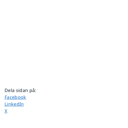
Dela sidan på
:
Dela sidan på
Facebook
Dela sidan på
LinkedIn
Dela sidan på
X