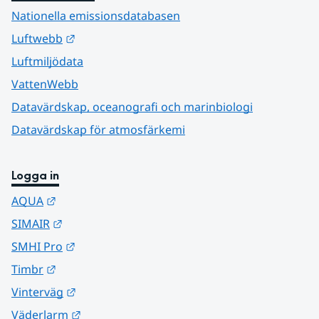
Nationella emissionsdatabasen
Länk till annan webbplats.
Luftwebb
Luftmiljödata
VattenWebb
Datavärdskap, oceanografi och marinbiologi
Datavärdskap för atmosfärkemi
Logga in
Länk till annan webbplats.
AQUA
Länk till annan webbplats.
SIMAIR
Länk till annan webbplats.
SMHI Pro
Länk till annan webbplats.
Timbr
Länk till annan webbplats.
Vinterväg
Länk till annan webbplats.
Väderlarm