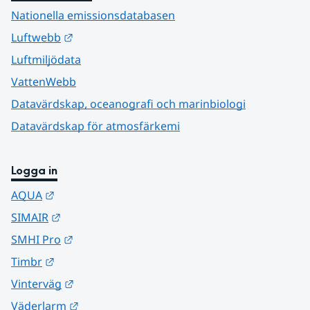
Nationella emissionsdatabasen
Länk till annan webbplats.
Luftwebb
Luftmiljödata
VattenWebb
Datavärdskap, oceanografi och marinbiologi
Datavärdskap för atmosfärkemi
Logga in
Länk till annan webbplats.
AQUA
Länk till annan webbplats.
SIMAIR
Länk till annan webbplats.
SMHI Pro
Länk till annan webbplats.
Timbr
Länk till annan webbplats.
Vinterväg
Länk till annan webbplats.
Väderlarm