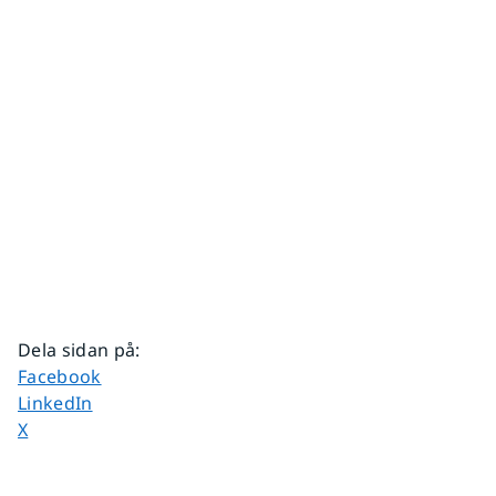
Dela sidan på
:
Dela sidan på
Facebook
Dela sidan på
LinkedIn
Dela sidan på
X