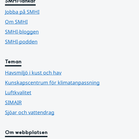
SMHI-länkar
Jobba på SMHI
Om SMHI
SMHI-bloggen
SMHI-podden
Teman
Havsmiljö i kust och hav
Kunskapscentrum för klimatanpassning
Luftkvalitet
SIMAIR
Sjöar och vattendrag
Om webbplatsen