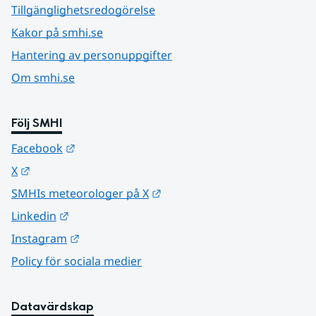
Tillgänglighetsredogörelse
Kakor på smhi.se
Hantering av personuppgifter
Om smhi.se
Följ SMHI
Länk till annan webbplats.
Facebook
Länk till annan webbplats.
X
Länk till annan webbplats.
SMHIs meteorologer på X
Länk till annan webbplats.
Linkedin
Länk till annan webbplats.
Instagram
Policy för sociala medier
Datavärdskap