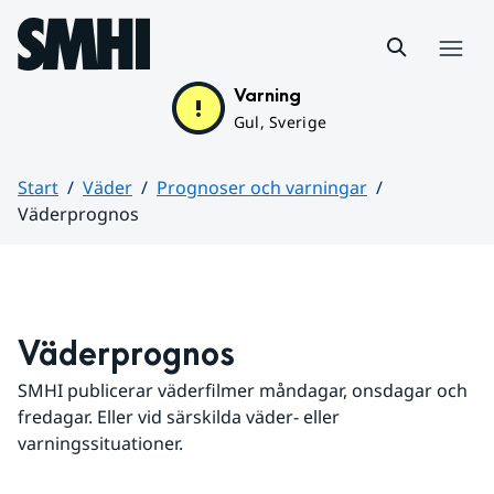
Hoppa till sidans innehåll
Meny
Varning
Gul, Sverige
Start
Väder
Prognoser och varningar
Väderprognos
Huvudinnehåll
Väderprognos
SMHI publicerar väderfilmer måndagar, onsdagar och 
fredagar. Eller vid särskilda väder- eller 
varningssituationer.