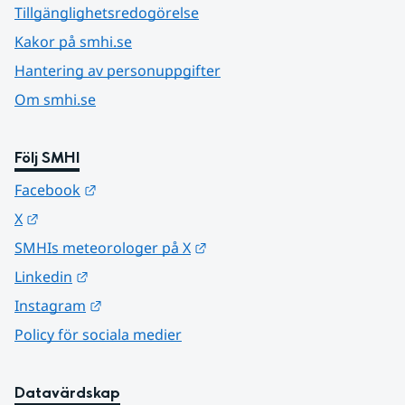
Tillgänglighetsredogörelse
Kakor på smhi.se
Hantering av personuppgifter
Om smhi.se
Följ SMHI
Länk till annan webbplats.
Facebook
Länk till annan webbplats.
X
Länk till annan webbplats.
SMHIs meteorologer på X
Länk till annan webbplats.
Linkedin
Länk till annan webbplats.
Instagram
Policy för sociala medier
Datavärdskap