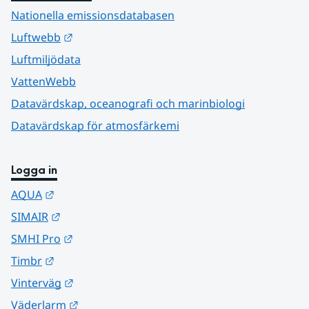
Nationella emissionsdatabasen
Länk till annan webbplats.
Luftwebb
Luftmiljödata
VattenWebb
Datavärdskap, oceanografi och marinbiologi
Datavärdskap för atmosfärkemi
Logga in
Länk till annan webbplats.
AQUA
Länk till annan webbplats.
SIMAIR
Länk till annan webbplats.
SMHI Pro
Länk till annan webbplats.
Timbr
Länk till annan webbplats.
Vinterväg
Länk till annan webbplats.
Väderlarm