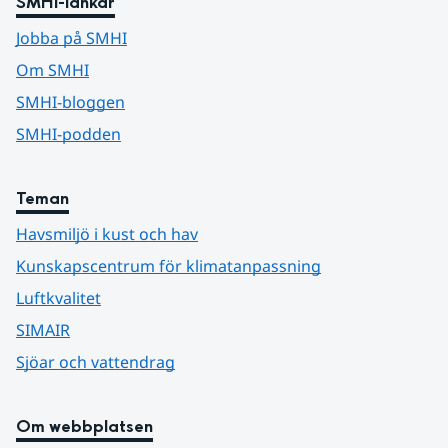
SMHI-länkar
Jobba på SMHI
Om SMHI
SMHI-bloggen
SMHI-podden
Teman
Havsmiljö i kust och hav
Kunskapscentrum för klimatanpassning
Luftkvalitet
SIMAIR
Sjöar och vattendrag
Om webbplatsen