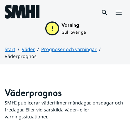
Hoppa till sidans innehåll
Meny
Varning
Gul, Sverige
Start
Väder
Prognoser och varningar
Väderprognos
Huvudinnehåll
Väderprognos
SMHI publicerar väderfilmer måndagar, onsdagar och 
fredagar. Eller vid särskilda väder- eller 
varningssituationer.