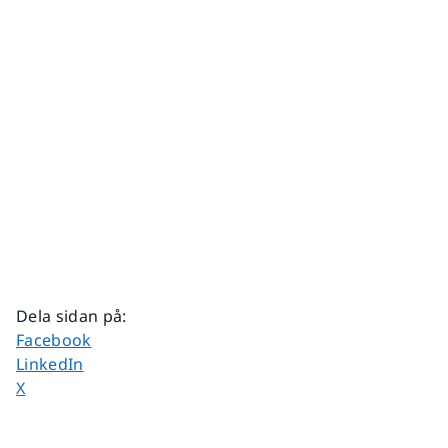
Dela sidan på
:
Dela sidan på
Facebook
Dela sidan på
LinkedIn
Dela sidan på
X