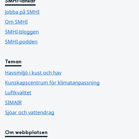
SMHI-länkar
Jobba på SMHI
Om SMHI
SMHI-bloggen
SMHI-podden
Teman
Havsmiljö i kust och hav
Kunskapscentrum för klimatanpassning
Luftkvalitet
SIMAIR
Sjöar och vattendrag
Om webbplatsen