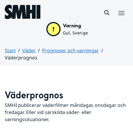
Hoppa till sidans innehåll
Meny
Varning
Gul, Sverige
Start
Väder
Prognoser och varningar
Väderprognos
Huvudinnehåll
Väderprognos
SMHI publicerar väderfilmer måndagar, onsdagar och 
fredagar. Eller vid särskilda väder- eller 
varningssituationer.