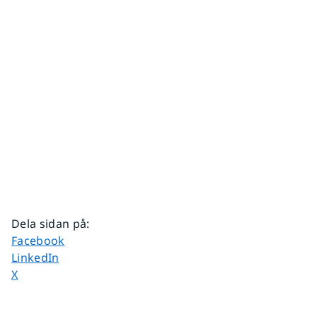
Dela sidan på
:
Dela sidan på
Facebook
Dela sidan på
LinkedIn
Dela sidan på
X