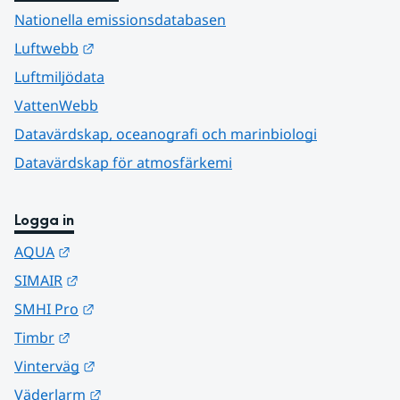
Nationella emissionsdatabasen
Länk till annan webbplats.
Luftwebb
Luftmiljödata
VattenWebb
Datavärdskap, oceanografi och marinbiologi
Datavärdskap för atmosfärkemi
Logga in
Länk till annan webbplats.
AQUA
Länk till annan webbplats.
SIMAIR
Länk till annan webbplats.
SMHI Pro
Länk till annan webbplats.
Timbr
Länk till annan webbplats.
Vinterväg
Länk till annan webbplats.
Väderlarm