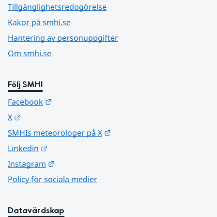
Tillgänglighetsredogörelse
Kakor på smhi.se
Hantering av personuppgifter
Om smhi.se
Följ SMHI
Länk till annan webbplats.
Facebook
Länk till annan webbplats.
X
Länk till annan webbplats.
SMHIs meteorologer på X
Länk till annan webbplats.
Linkedin
Länk till annan webbplats.
Instagram
Policy för sociala medier
Datavärdskap