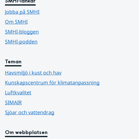
SMHI-länkar
Jobba på SMHI
Om SMHI
SMHI-bloggen
SMHI-podden
Teman
Havsmiljö i kust och hav
Kunskapscentrum för klimatanpassning
Luftkvalitet
SIMAIR
Sjöar och vattendrag
Om webbplatsen