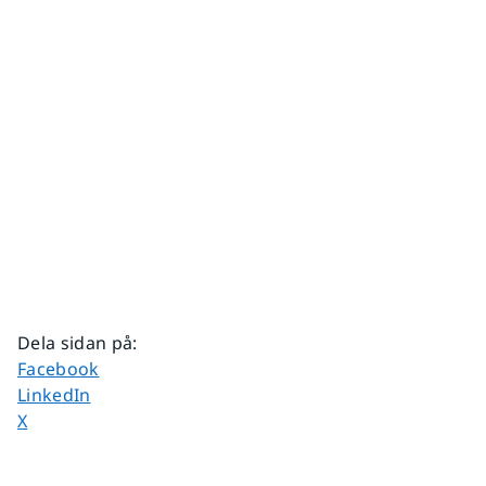
Dela sidan på
:
Dela sidan på
Facebook
Dela sidan på
LinkedIn
Dela sidan på
X