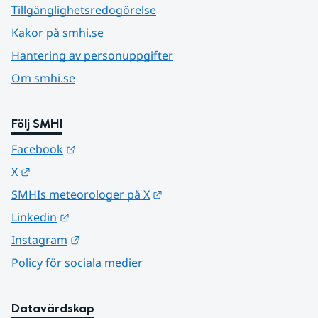
Tillgänglighetsredogörelse
Kakor på smhi.se
Hantering av personuppgifter
Om smhi.se
Följ SMHI
Länk till annan webbplats.
Facebook
Länk till annan webbplats.
X
Länk till annan webbplats.
SMHIs meteorologer på X
Länk till annan webbplats.
Linkedin
Länk till annan webbplats.
Instagram
Policy för sociala medier
Datavärdskap