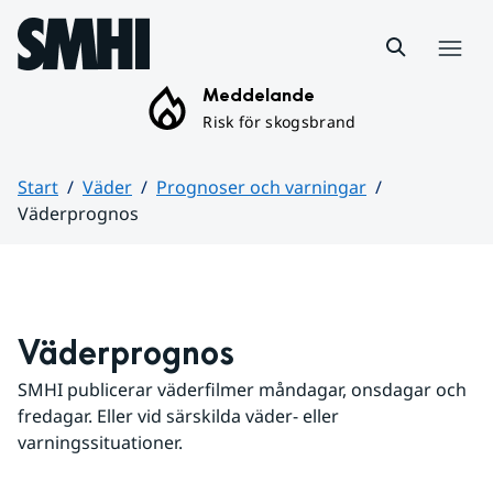
Hoppa till sidans innehåll
Meny
Meddelande
Risk för skogsbrand
Start
Väder
Prognoser och varningar
Väderprognos
Huvudinnehåll
Väderprognos
SMHI publicerar väderfilmer måndagar, onsdagar och 
fredagar. Eller vid särskilda väder- eller 
varningssituationer.