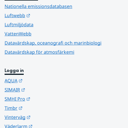
Nationella emissionsdatabasen
Länk till annan webbplats.
Luftwebb
Luftmiljödata
VattenWebb
Datavärdskap, oceanografi och marinbiologi
Datavärdskap för atmosfärkemi
Logga in
Länk till annan webbplats.
AQUA
Länk till annan webbplats.
SIMAIR
Länk till annan webbplats.
SMHI Pro
Länk till annan webbplats.
Timbr
Länk till annan webbplats.
Vinterväg
Länk till annan webbplats.
Väderlarm