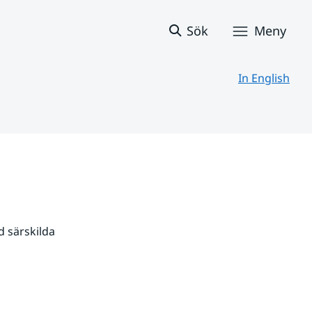
Sök
Meny
In English
 särskilda 