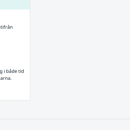
tifrån 
i både tid 
rarna.