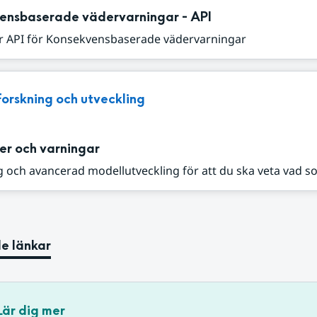
ensbaserade vädervarningar - API
r API för Konsekvensbaserade vädervarningar
Forskning och utveckling
er och varningar
 och avancerad modellutveckling för att du ska veta vad s
e länkar
Lär dig mer