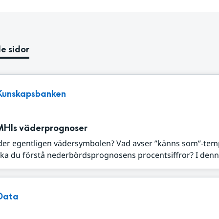
e sidor
Kunskapsbanken
MHIs väderprognoser
der egentligen vädersymbolen? Vad avser ”känns som”-tem
ka du förstå nederbördsprognosens procentsiffror? I denna
Data