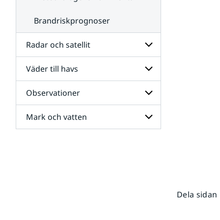
Brandriskprognoser
Radar och satellit
Väder till havs
Undersidor
för
Radar
Observationer
Undersidor
och
för
satellit
Väder
Mark och vatten
Undersidor
till
för
havs
Observationer
Undersidor
för
Mark
och
vatten
Dela sidan