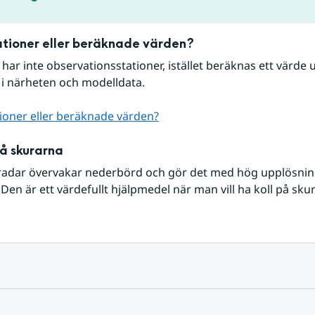
tioner eller beräknade värden?
r har inte observationsstationer, istället beräknas ett värde u
 i närheten och modelldata.
ioner eller beräknade värden?
på skurarna
radar övervakar nederbörd och gör det med hög upplösning 
Den är ett värdefullt hjälpmedel när man vill ha koll på sku