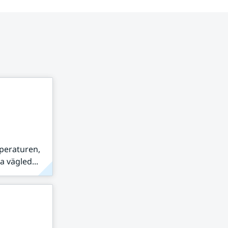
peraturen,
 vägled...