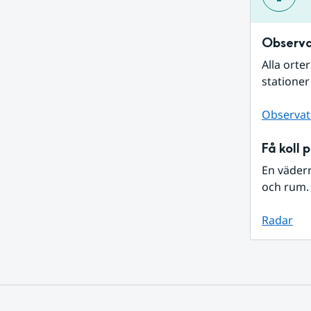
Observa
Alla orte
stationer
Observat
Få koll 
En väder
och rum. 
Radar