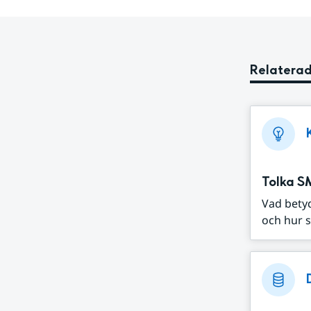
Relaterad
Tolka S
Vad bety
och hur s