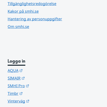
Tillgänglighetsredogörelse
Kakor på smhi.se
Hantering av personuppgifter
Om smhi.se
Logga in
Länk till annan webbplats.
AQUA
Länk till annan webbplats.
SIMAIR
Länk till annan webbplats.
SMHI Pro
Länk till annan webbplats.
Timbr
Länk till annan webbplats.
Vinterväg