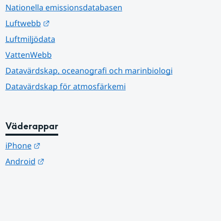
Nationella emissionsdatabasen
Länk till annan webbplats.
Luftwebb
Luftmiljödata
VattenWebb
Datavärdskap, oceanografi och marinbiologi
Datavärdskap för atmosfärkemi
Väderappar
Länk till annan webbplats.
iPhone
Länk till annan webbplats.
Android