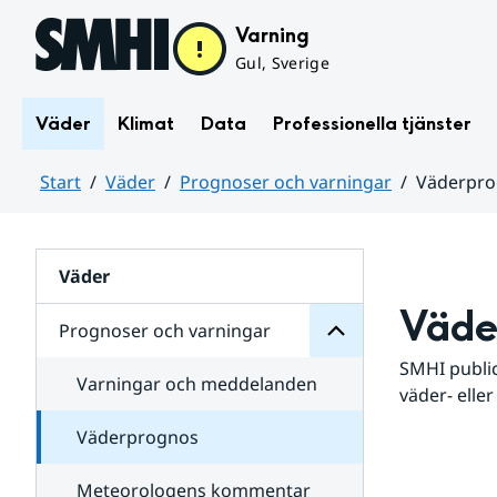
Hoppa till sidans innehåll
Varning
Gul, Sverige
Väder
Klimat
Data
Professionella tjänster
Start
Väder
Prognoser och varningar
Väderpr
varningar
och
Huvudinnehåll
Prognoser
för
Undersidor
Väder
Väde
Prognoser och varningar
SMHI public
Varningar och meddelanden
väder- eller
Väderprognos
Meteorologens kommentar