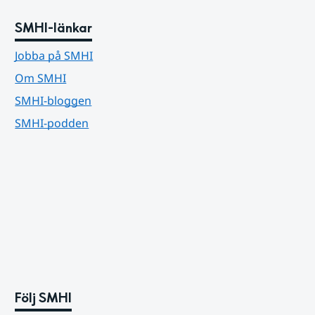
SMHI-länkar
Jobba på SMHI
Om SMHI
SMHI-bloggen
SMHI-podden
Följ SMHI