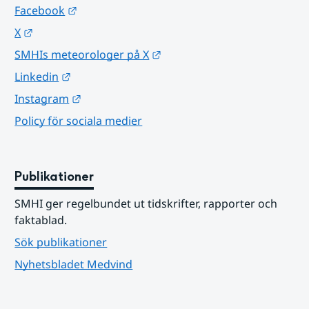
Länk till annan webbplats.
Facebook
Länk till annan webbplats.
X
Länk till annan webbplats.
SMHIs meteorologer på X
Länk till annan webbplats.
Linkedin
Länk till annan webbplats.
Instagram
Policy för sociala medier
Publikationer
SMHI ger regelbundet ut tidskrifter, rapporter och 
faktablad.
Sök publikationer
Nyhetsbladet Medvind