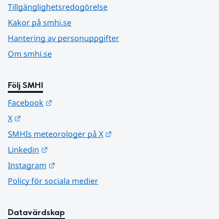
Tillgänglighetsredogörelse
Kakor på smhi.se
Hantering av personuppgifter
Om smhi.se
Följ SMHI
Länk till annan webbplats.
Facebook
Länk till annan webbplats.
X
Länk till annan webbplats.
SMHIs meteorologer på X
Länk till annan webbplats.
Linkedin
Länk till annan webbplats.
Instagram
Policy för sociala medier
Datavärdskap