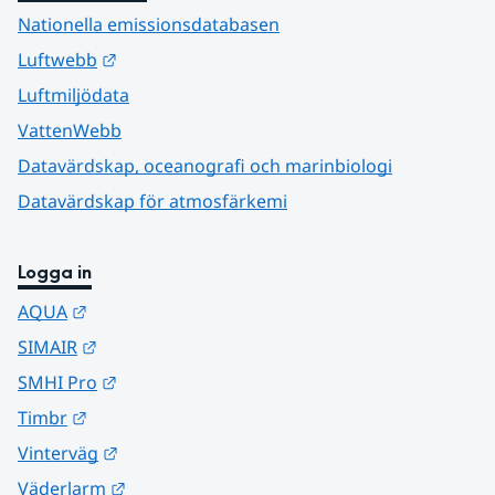
Nationella emissionsdatabasen
Länk till annan webbplats.
Luftwebb
Luftmiljödata
VattenWebb
Datavärdskap, oceanografi och marinbiologi
Datavärdskap för atmosfärkemi
Logga in
Länk till annan webbplats.
AQUA
Länk till annan webbplats.
SIMAIR
Länk till annan webbplats.
SMHI Pro
Länk till annan webbplats.
Timbr
Länk till annan webbplats.
Vinterväg
Länk till annan webbplats.
Väderlarm