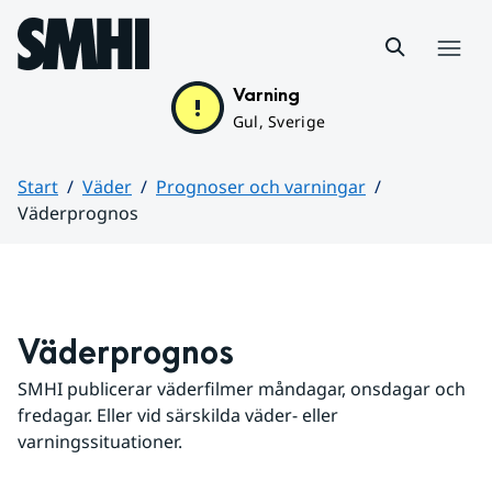
Hoppa till sidans innehåll
Meny
Varning
Gul, Sverige
Start
Väder
Prognoser och varningar
Väderprognos
Huvudinnehåll
Väderprognos
SMHI publicerar väderfilmer måndagar, onsdagar och 
fredagar. Eller vid särskilda väder- eller 
varningssituationer.