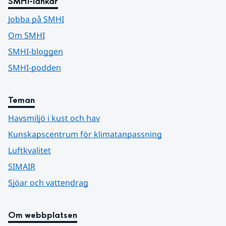
SMHI-länkar
Jobba på SMHI
Om SMHI
SMHI-bloggen
SMHI-podden
Teman
Havsmiljö i kust och hav
Kunskapscentrum för klimatanpassning
Luftkvalitet
SIMAIR
Sjöar och vattendrag
Om webbplatsen