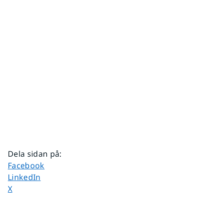
Dela sidan på
:
Dela sidan på
Facebook
Dela sidan på
LinkedIn
Dela sidan på
X