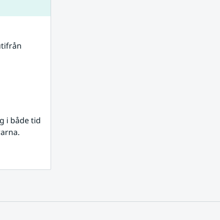
tifrån 
i både tid 
rarna.