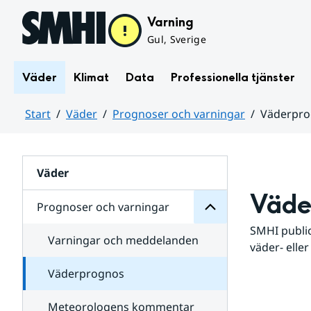
Hoppa till sidans innehåll
Varning
Gul, Sverige
Väder
Klimat
Data
Professionella tjänster
Start
Väder
Prognoser och varningar
Väderpr
varningar
och
Huvudinnehåll
Prognoser
för
Undersidor
Väder
Väde
Prognoser och varningar
SMHI public
Varningar och meddelanden
väder- eller
Väderprognos
Meteorologens kommentar