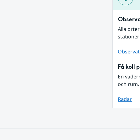
Observa
Alla orte
stationer
Observat
Få koll 
En väder
och rum. 
Radar