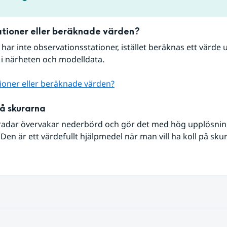
tioner eller beräknade värden?
r har inte observationsstationer, istället beräknas ett värde u
 i närheten och modelldata.
ioner eller beräknade värden?
på skurarna
radar övervakar nederbörd och gör det med hög upplösning 
Den är ett värdefullt hjälpmedel när man vill ha koll på sku