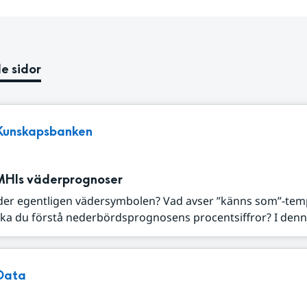
e sidor
Kunskapsbanken
MHIs väderprognoser
der egentligen vädersymbolen? Vad avser ”känns som”-tem
ka du förstå nederbördsprognosens procentsiffror? I denna
Data