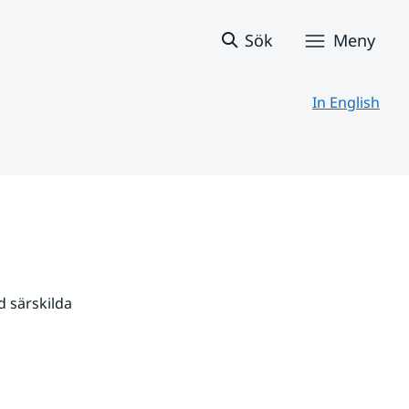
Sök
Meny
In English
 särskilda 