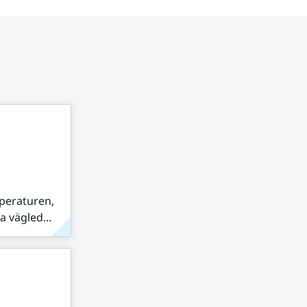
peraturen,
 vägled...