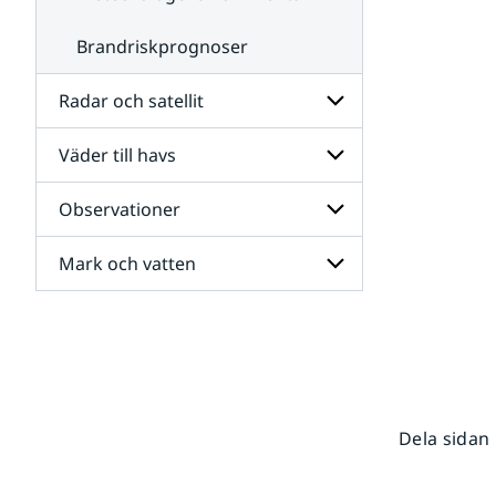
Brandriskprognoser
Radar och satellit
Väder till havs
Undersidor
för
Radar
Observationer
Undersidor
och
för
satellit
Väder
Mark och vatten
Undersidor
till
för
havs
Observationer
Undersidor
för
Mark
och
vatten
Dela sidan