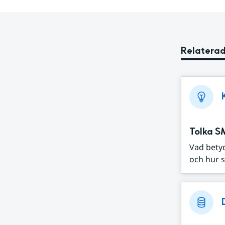
Relaterad
Tolka S
Vad bety
och hur s