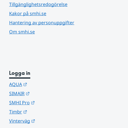
Tillgänglighetsredogörelse
Kakor på smhi.se
Hantering av personuppgifter
Om smhi.se
Logga in
Länk till annan webbplats.
AQUA
Länk till annan webbplats.
SIMAIR
Länk till annan webbplats.
SMHI Pro
Länk till annan webbplats.
Timbr
Länk till annan webbplats.
Vinterväg