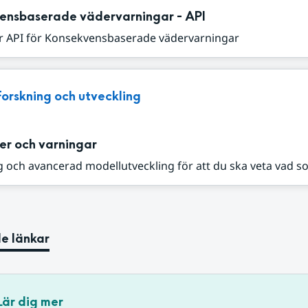
ensbaserade vädervarningar - API
r API för Konsekvensbaserade vädervarningar
Forskning och utveckling
er och varningar
 och avancerad modellutveckling för att du ska veta vad s
e länkar
Lär dig mer