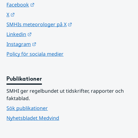
Länk till annan webbplats.
Facebook
Länk till annan webbplats.
X
Länk till annan webbplats.
SMHIs meteorologer på X
Länk till annan webbplats.
Linkedin
Länk till annan webbplats.
Instagram
Policy för sociala medier
Publikationer
SMHI ger regelbundet ut tidskrifter, rapporter och 
faktablad.
Sök publikationer
Nyhetsbladet Medvind