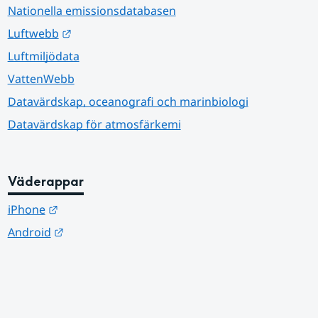
Nationella emissionsdatabasen
Länk till annan webbplats.
Luftwebb
Luftmiljödata
VattenWebb
Datavärdskap, oceanografi och marinbiologi
Datavärdskap för atmosfärkemi
Väderappar
Länk till annan webbplats.
iPhone
Länk till annan webbplats.
Android