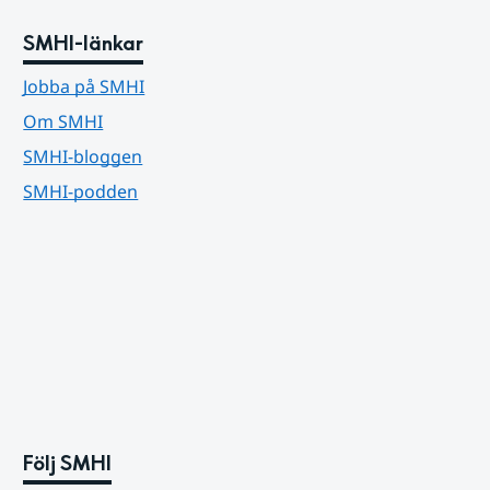
SMHI-länkar
Jobba på SMHI
Om SMHI
SMHI-bloggen
SMHI-podden
Följ SMHI