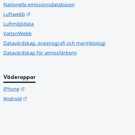
Nationella emissionsdatabasen
Länk till annan webbplats.
Luftwebb
Luftmiljödata
VattenWebb
Datavärdskap, oceanografi och marinbiologi
Datavärdskap för atmosfärkemi
Väderappar
Länk till annan webbplats.
iPhone
Länk till annan webbplats.
Android