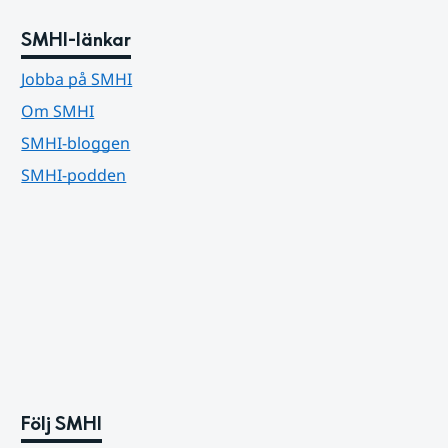
SMHI-länkar
Jobba på SMHI
Om SMHI
SMHI-bloggen
SMHI-podden
Följ SMHI