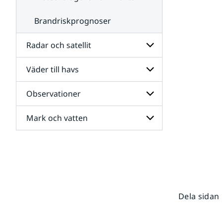
Brandriskprognoser
Radar och satellit
Väder till havs
Undersidor
för
Radar
Observationer
Undersidor
och
för
satellit
Väder
Mark och vatten
Undersidor
till
för
havs
Observationer
Undersidor
för
Mark
och
vatten
Dela sidan