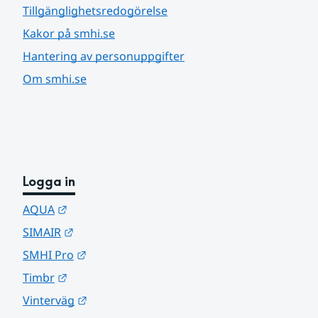
Tillgänglighetsredogörelse
Kakor på smhi.se
Hantering av personuppgifter
Om smhi.se
Logga in
Länk till annan webbplats.
AQUA
Länk till annan webbplats.
SIMAIR
Länk till annan webbplats.
SMHI Pro
Länk till annan webbplats.
Timbr
Länk till annan webbplats.
Vinterväg