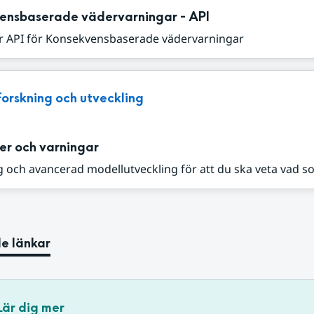
ensbaserade vädervarningar - API
r API för Konsekvensbaserade vädervarningar
Forskning och utveckling
er och varningar
 och avancerad modellutveckling för att du ska veta vad s
e länkar
Lär dig mer