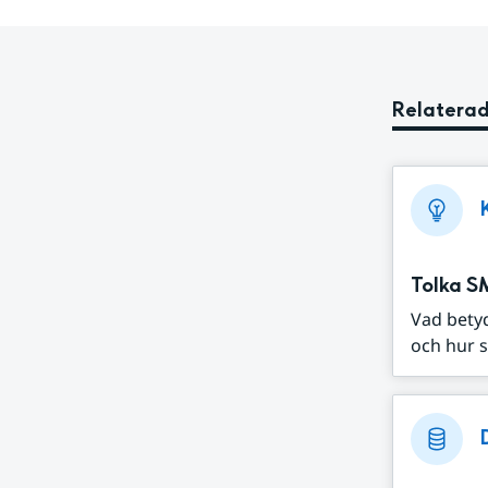
Relaterad
Tolka S
Vad bety
och hur s