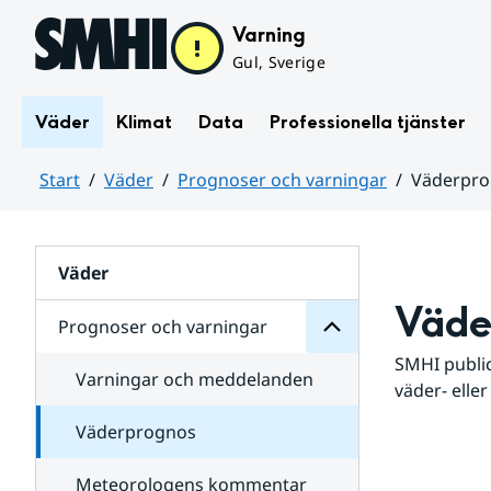
Hoppa till sidans innehåll
Varning
Gul, Sverige
Väder
Klimat
Data
Professionella tjänster
Start
Väder
Prognoser och varningar
Väderpr
varningar
och
Huvudinnehåll
Prognoser
för
Undersidor
Väder
Väde
Prognoser och varningar
SMHI public
Varningar och meddelanden
väder- eller
Väderprognos
Meteorologens kommentar