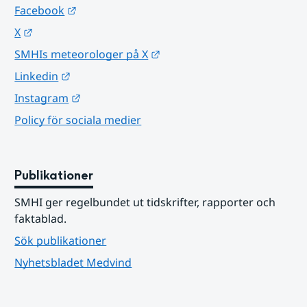
Länk till annan webbplats.
Facebook
Länk till annan webbplats.
X
Länk till annan webbplats.
SMHIs meteorologer på X
Länk till annan webbplats.
Linkedin
Länk till annan webbplats.
Instagram
Policy för sociala medier
Publikationer
SMHI ger regelbundet ut tidskrifter, rapporter och 
faktablad.
Sök publikationer
Nyhetsbladet Medvind