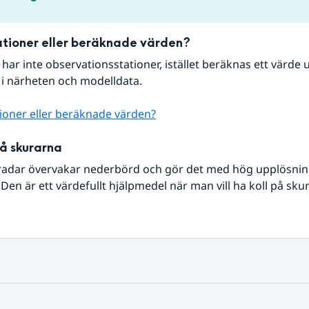
tioner eller beräknade värden?
r har inte observationsstationer, istället beräknas ett värde u
 i närheten och modelldata.
ioner eller beräknade värden?
på skurarna
radar övervakar nederbörd och gör det med hög upplösning 
Den är ett värdefullt hjälpmedel när man vill ha koll på sku