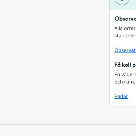
Observa
Alla orte
stationer
Observat
Få koll 
En väder
och rum. 
Radar