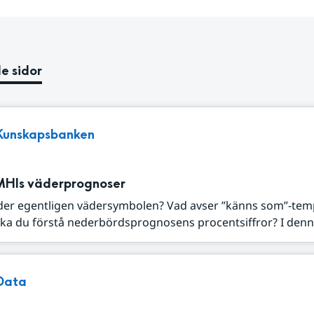
e sidor
Kunskapsbanken
MHIs väderprognoser
der egentligen vädersymbolen? Vad avser ”känns som”-tem
ka du förstå nederbördsprognosens procentsiffror? I denna
Data