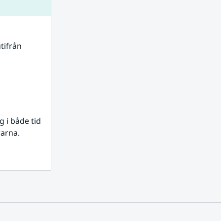
tifrån 
i både tid 
rarna.