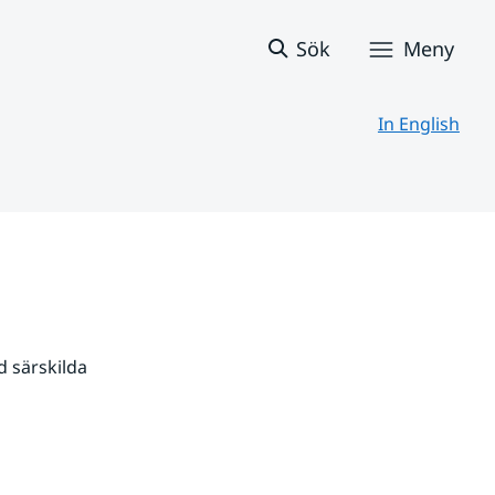
Sök
Meny
In English
 särskilda 