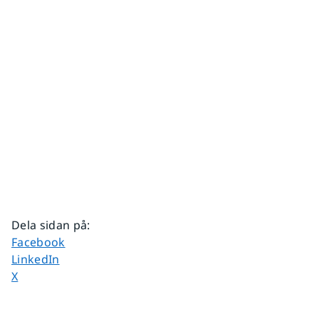
Dela sidan på
:
Dela sidan på
Facebook
Dela sidan på
LinkedIn
Dela sidan på
X