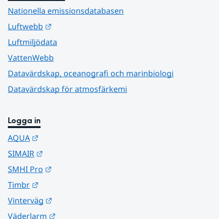
Nationella emissionsdatabasen
Länk till annan webbplats.
Luftwebb
Luftmiljödata
VattenWebb
Datavärdskap, oceanografi och marinbiologi
Datavärdskap för atmosfärkemi
Logga in
Länk till annan webbplats.
AQUA
Länk till annan webbplats.
SIMAIR
Länk till annan webbplats.
SMHI Pro
Länk till annan webbplats.
Timbr
Länk till annan webbplats.
Vinterväg
Länk till annan webbplats.
Väderlarm