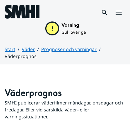
Hoppa till sidans innehåll
Meny
Varning
Gul, Sverige
Start
Väder
Prognoser och varningar
Väderprognos
Huvudinnehåll
Väderprognos
SMHI publicerar väderfilmer måndagar, onsdagar och 
fredagar. Eller vid särskilda väder- eller 
varningssituationer.