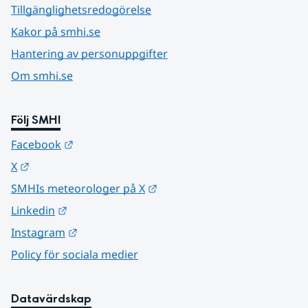
Tillgänglighetsredogörelse
Kakor på smhi.se
Hantering av personuppgifter
Om smhi.se
Följ SMHI
Länk till annan webbplats.
Facebook
Länk till annan webbplats.
X
Länk till annan webbplats.
SMHIs meteorologer på X
Länk till annan webbplats.
Linkedin
Länk till annan webbplats.
Instagram
Policy för sociala medier
Datavärdskap