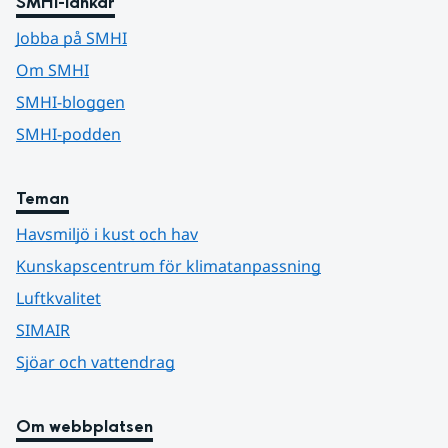
SMHI-länkar
Jobba på SMHI
Om SMHI
SMHI-bloggen
SMHI-podden
Teman
Havsmiljö i kust och hav
Kunskapscentrum för klimatanpassning
Luftkvalitet
SIMAIR
Sjöar och vattendrag
Om webbplatsen