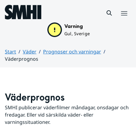
Hoppa till sidans innehåll
Meny
Varning
Gul, Sverige
Start
Väder
Prognoser och varningar
Väderprognos
Huvudinnehåll
Väderprognos
SMHI publicerar väderfilmer måndagar, onsdagar och 
fredagar. Eller vid särskilda väder- eller 
varningssituationer.