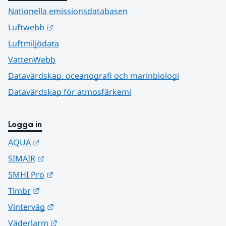
Nationella emissionsdatabasen
Länk till annan webbplats.
Luftwebb
Luftmiljödata
VattenWebb
Datavärdskap, oceanografi och marinbiologi
Datavärdskap för atmosfärkemi
Logga in
Länk till annan webbplats.
AQUA
Länk till annan webbplats.
SIMAIR
Länk till annan webbplats.
SMHI Pro
Länk till annan webbplats.
Timbr
Länk till annan webbplats.
Vinterväg
Länk till annan webbplats.
Väderlarm