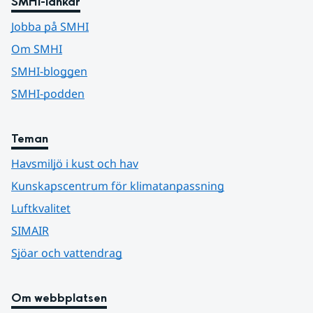
SMHI-länkar
Jobba på SMHI
Om SMHI
SMHI-bloggen
SMHI-podden
Teman
Havsmiljö i kust och hav
Kunskapscentrum för klimatanpassning
Luftkvalitet
SIMAIR
Sjöar och vattendrag
Om webbplatsen