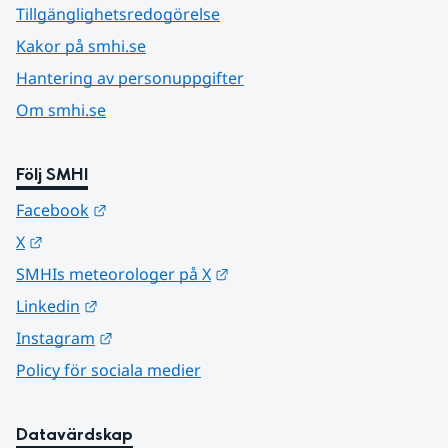
Tillgänglighetsredogörelse
Kakor på smhi.se
Hantering av personuppgifter
Om smhi.se
Följ SMHI
Länk till annan webbplats.
Facebook
Länk till annan webbplats.
X
Länk till annan webbplats.
SMHIs meteorologer på X
Länk till annan webbplats.
Linkedin
Länk till annan webbplats.
Instagram
Policy för sociala medier
Datavärdskap