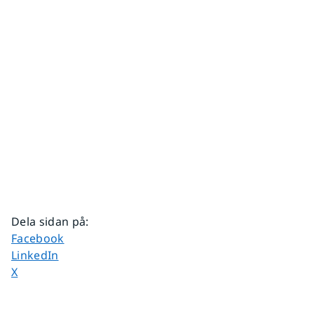
Dela sidan på
:
Dela sidan på
Facebook
Dela sidan på
LinkedIn
Dela sidan på
X