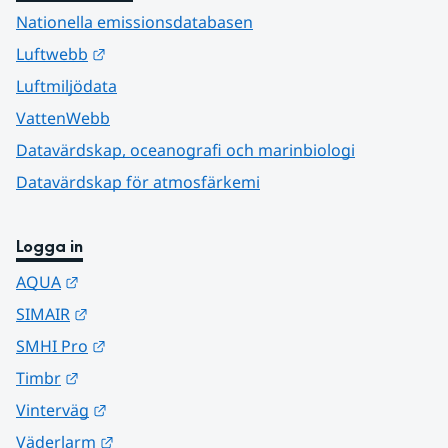
Nationella emissionsdatabasen
Länk till annan webbplats.
Luftwebb
Luftmiljödata
VattenWebb
Datavärdskap, oceanografi och marinbiologi
Datavärdskap för atmosfärkemi
Logga in
Länk till annan webbplats.
AQUA
Länk till annan webbplats.
SIMAIR
Länk till annan webbplats.
SMHI Pro
Länk till annan webbplats.
Timbr
Länk till annan webbplats.
Vinterväg
Länk till annan webbplats.
Väderlarm