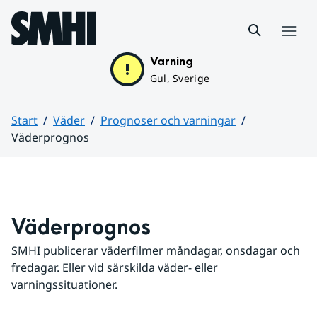
Hoppa till sidans innehåll
Meny
Varning
Gul, Sverige
Start
Väder
Prognoser och varningar
Väderprognos
Huvudinnehåll
Väderprognos
SMHI publicerar väderfilmer måndagar, onsdagar och 
fredagar. Eller vid särskilda väder- eller 
varningssituationer.