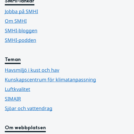
SMHI-länkar
Jobba på SMHI
Om SMHI
SMHI-bloggen
SMHI-podden
Teman
Havsmiljö i kust och hav
Kunskapscentrum för klimatanpassning
Luftkvalitet
SIMAIR
Sjöar och vattendrag
Om webbplatsen