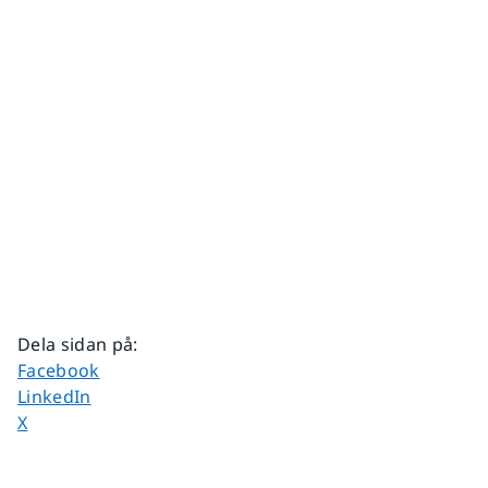
Dela sidan på
:
Dela sidan på
Facebook
Dela sidan på
LinkedIn
Dela sidan på
X