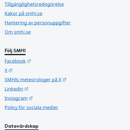
Tillgänglighetsredogörelse
Kakor på smhi.se
Hantering av personuppgifter
Om smhi.se
Följ SMHI
Länk till annan webbplats.
Facebook
Länk till annan webbplats.
X
Länk till annan webbplats.
SMHIs meteorologer på X
Länk till annan webbplats.
Linkedin
Länk till annan webbplats.
Instagram
Policy för sociala medier
Datavärdskap