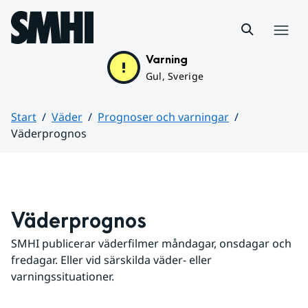
Hoppa till sidans innehåll
Meny
Varning
Gul, Sverige
Start
Väder
Prognoser och varningar
Väderprognos
Huvudinnehåll
Väderprognos
SMHI publicerar väderfilmer måndagar, onsdagar och 
fredagar. Eller vid särskilda väder- eller 
varningssituationer.