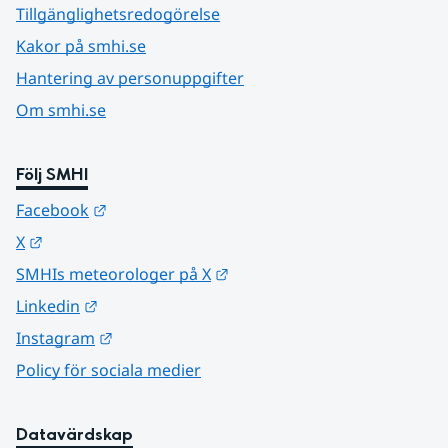
Tillgänglighetsredogörelse
Kakor på smhi.se
Hantering av personuppgifter
Om smhi.se
Följ SMHI
Länk till annan webbplats.
Facebook
Länk till annan webbplats.
X
Länk till annan webbplats.
SMHIs meteorologer på X
Länk till annan webbplats.
Linkedin
Länk till annan webbplats.
Instagram
Policy för sociala medier
Datavärdskap