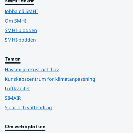
SMHI-länkar
Jobba på SMHI
Om SMHI
SMHI-bloggen
SMHI-podden
Teman
Havsmiljö i kust och hav
Kunskapscentrum för klimatanpassning
Luftkvalitet
SIMAIR
Sjöar och vattendrag
Om webbplatsen