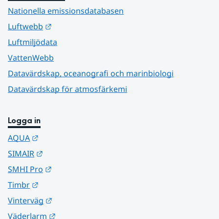
Nationella emissionsdatabasen
Länk till annan webbplats.
Luftwebb
Luftmiljödata
VattenWebb
Datavärdskap, oceanografi och marinbiologi
Datavärdskap för atmosfärkemi
Logga in
Länk till annan webbplats.
AQUA
Länk till annan webbplats.
SIMAIR
Länk till annan webbplats.
SMHI Pro
Länk till annan webbplats.
Timbr
Länk till annan webbplats.
Vinterväg
Länk till annan webbplats.
Väderlarm