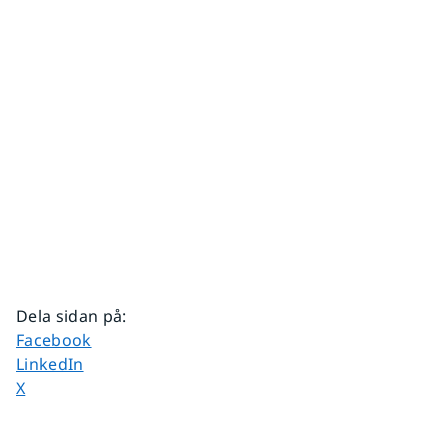
Dela sidan på
:
Dela sidan på
Facebook
Dela sidan på
LinkedIn
Dela sidan på
X